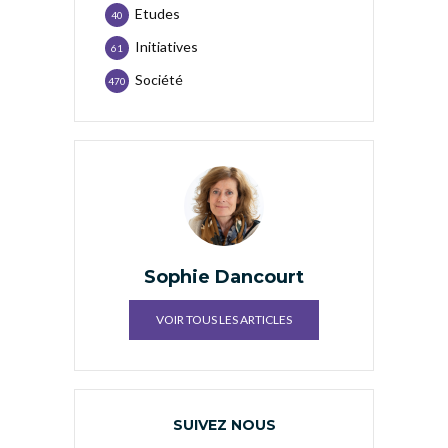
Etudes
40
Initiatives
61
Société
470
Sophie Dancourt
VOIR TOUS LES ARTICLES
SUIVEZ NOUS