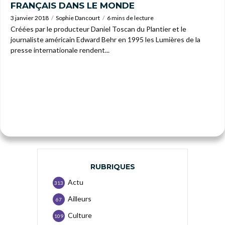
FRANÇAIS DANS LE MONDE
3 janvier 2018
Sophie Dancourt
6 mins de lecture
Créées par le producteur Daniel Toscan du Plantier et le
journaliste américain Edward Behr en 1995 les Lumières de la
presse internationale rendent...
RUBRIQUES
Actu
313
Ailleurs
67
Culture
109