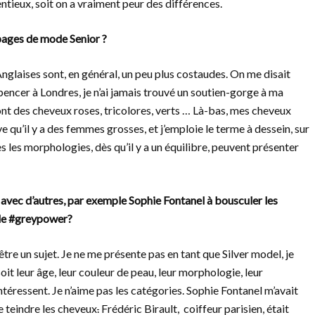
entieux, soit on a vraiment peur des différences.
 pages de mode Senior ?
s Anglaises sont, en général, un peu plus costaudes. On me disait
encer à Londres, je n’ai jamais trouvé un soutien-gorge à ma
s ont des cheveux roses, tricolores, verts … Là-bas, mes cheveux
ve qu’il y a des femmes grosses, et j’emploie le terme à dessein, sur
 les morphologies, dès qu’il y a un équilibre, peuvent présenter
avec d’autres, par exemple Sophie Fontanel à bousculer les
 le #greypower?
tre un sujet. Je ne me présente pas en tant que Silver model, je
oit leur âge, leur couleur de peau, leur morphologie, leur
ntéressent. Je n’aime pas les catégories. Sophie Fontanel m’avait
se teindre les cheveux
.
Frédéric Birault, coiffeur parisien, était