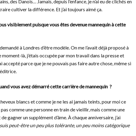
ns, des Danois… Jamais, depuis l’enfance, je n’ai eu de clichés en
aire cultiver la différence. Et j’ai toujours aimé ça.
 vous visiblement puisque vous êtes devenue mannequin à cette
a demandé à Londres d’être modèle. On me l’avait déjà proposé à
ce moment-là, j’étais occupée par mon travail dans la presse et
j’ai accepté parce que je ne pouvais pas faire autre chose, même si
éditrice.
 quand vous avez démarré cette carrière de mannequin ?
 cheveux blancs et comme je ne les ai jamais teints, pour moi ce
vis pas comme une personne en train de vieillir, mais comme une
t de gagner un supplément d’âme. À chaque anniversaire, j’ai
e suis peut-être un peu plus tolérante, un peu moins catégorique