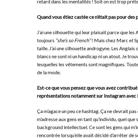
retard dans les mentalités ! Soit on est trop prét
Quand vous étiez castée ce n’était pas pour des
J’ai une silhouette qui leur plaisait parce que le
toujours
“she’s so French”
! Mais chez Marc et Sp
taille. J’ai une silhouette androgyne. Les Anglai
blancs ne sont ni un handicap ni un atout. Je trou
lesquelles les vêtements sont magnifiques. Toutes
de la mode.
Est-ce que vous pensez que vous avez contribué 
représentations notamment sur Instagram avec
Ça m’agace un peu ce hashtag. Ça ne devrait pas ê
m’adresse aux gens en tant qu’individu, quel que s
background intellectuel. Ce sont les gens qui m’i
rencontrée lorsqu’elle avait décidé d’arrêter de 