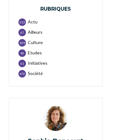
RUBRIQUES
Actu
313
Ailleurs
67
Culture
109
Etudes
40
Initiatives
61
Société
470