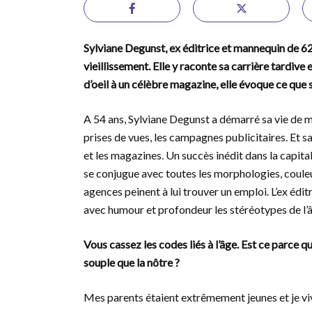
Sylviane Degunst, ex éditrice et mannequin de 62
vieillissement. Elle y raconte sa carrière tardive
d’oeil à un célèbre magazine, elle évoque ce que sig
A 54 ans, Sylviane Degunst a démarré sa vie de m
prises de vues, les campagnes publicitaires. Et s
et les magazines. Un succès inédit dans la capital
se conjugue avec toutes les morphologies, couleu
agences peinent à lui trouver un emploi. L’ex édi
avec humour et profondeur les stéréotypes de l’
Vous cassez les codes liés à l’âge. Est ce parce
souple que la nôtre ?
Mes parents étaient extrêmement jeunes et je viv