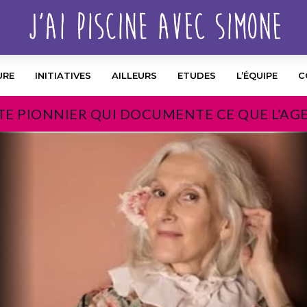
URE
INITIATIVES
AILLEURS
ETUDES
L’ÉQUIPE
C
TE PIONNIER QUI DOCUMENTE CE QUE L’AG