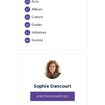
Actu
313
Ailleurs
67
Culture
109
Etudes
40
Initiatives
61
Société
469
Sophie Dancourt
VOIR TOUS LES ARTICLES