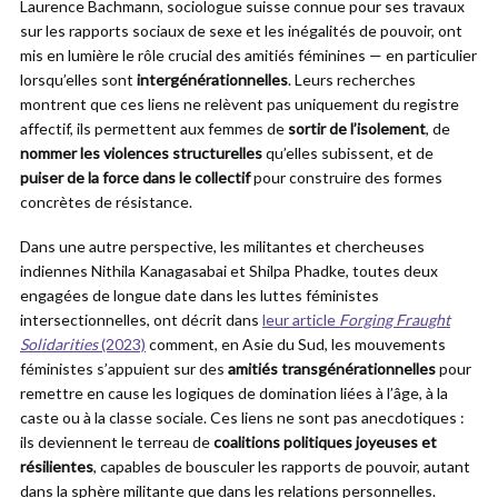
Laurence Bachmann, sociologue suisse connue pour ses travaux
sur les rapports sociaux de sexe et les inégalités de pouvoir, ont
mis en lumière le rôle crucial des amitiés féminines — en particulier
lorsqu’elles sont
intergénérationnelles
. Leurs recherches
montrent que ces liens ne relèvent pas uniquement du registre
affectif, ils permettent aux femmes de
sortir de l’isolement
, de
nommer les violences structurelles
qu’elles subissent, et de
puiser de la force dans le collectif
pour construire des formes
concrètes de résistance.
Dans une autre perspective, les militantes et chercheuses
indiennes Nithila Kanagasabai et Shilpa Phadke, toutes deux
engagées de longue date dans les luttes féministes
intersectionnelles, ont décrit dans
leur article
Forging Fraught
Solidarities
(2023)
comment, en Asie du Sud, les mouvements
féministes s’appuient sur des
amitiés transgénérationnelles
pour
remettre en cause les logiques de domination liées à l’âge, à la
caste ou à la classe sociale. Ces liens ne sont pas anecdotiques :
ils deviennent le terreau de
coalitions politiques joyeuses et
résilientes
, capables de bousculer les rapports de pouvoir, autant
dans la sphère militante que dans les relations personnelles.