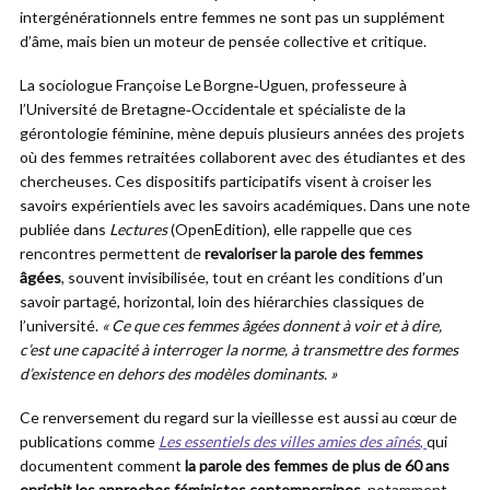
intergénérationnels entre femmes ne sont pas un supplément
d’âme, mais bien un moteur de pensée collective et critique.
La sociologue Françoise Le Borgne‑Uguen, professeure à
l’Université de Bretagne‑Occidentale et spécialiste de la
gérontologie féminine, mène depuis plusieurs années des projets
où des femmes retraitées collaborent avec des étudiantes et des
chercheuses. Ces dispositifs participatifs visent à croiser les
savoirs expérientiels avec les savoirs académiques. Dans une note
publiée dans
Lectures
(OpenEdition), elle rappelle que ces
rencontres permettent de
revaloriser la parole des femmes
âgées
, souvent invisibilisée, tout en créant les conditions d’un
savoir partagé, horizontal, loin des hiérarchies classiques de
l’université.
« Ce que ces femmes âgées donnent à voir et à dire,
c’est une capacité à interroger la norme, à transmettre des formes
d’existence en dehors des modèles dominants. »
Ce renversement du regard sur la vieillesse est aussi au cœur de
publications comme
Les essentiels des villes amies des aînés
,
qui
documentent comment
la parole des femmes de plus de 60 ans
enrichit les approches féministes contemporaines
, notamment