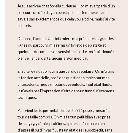
Je suis arrivée chez Sorella curieuse — on m’avait parlé d’un
parcours de dépistage « pensé pour les femmes ». Je ne
savais pas exactement ce que cela voulait dire, mais j’ai vite
compris.
D’abord, l’accueil. Une infirmière m’a présenté les grandes
lignes du parcours, m’a remis un livret de dépistage et
quelques documents de sensibilisation. Le ton était donné :
bienveillance, clarté, aucun jargon médical.
Ensuite, évaluation du risque cardiovasculaire. On m’a pris
la tension artérielle, posé des questions simples sur mes
antécédents, mes symptômes éventuels. Tout était fluide,
je n’avais pas l’impression d’être dans un tunnel d’examens
techniques.
Puis vient le risque métabolique. J’ai été pesée, mesurée,
tour de taille compris. On m’a fait un petit bilan avec prise
de sang : glycémie, protéines, lipides… Là encore, rien
d’agressif ou d’invasif. Juste un état des lieux objectif, sans