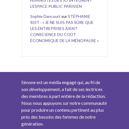
FÉMINISTES DES JO INTÈGRENT
L’ESPACE PUBLIC PARISIEN
Sophie Dancourt
sur
STÉPHANIE
RIST : « JE NE SUIS PAS SÛRE QUE
LES ENTREPRISES AIENT
CONSCIENCE DU COÛT
ÉCONOMIQUE DE LA MÉNOPAUSE »
Simone est un média engagé qui, au fil de
son développement, a fait de ses lectrices
des membres à part entière de la rédaction.
Nous nous appuyons sur notre communauté
pour produire un contenu pertinent au plus
près des besoins des femmes de notre
génération.