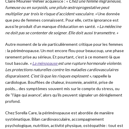
Claire Mounier-Vehier acquiesce : «
Chez une femme migraineuse,
fumeuse ou en surpoids, une pilule œstroprogestative peut
multiplier par trois le risque d’accident vasculaire. »
Une donnée
que peu de femmes connaissent. Pour elle, cette ignorance est
aussi le produit d’un manque d’éducation en santé.
« La médecine
ne doit pas se contenter de soigner. Elle doit aussi transmettre. »
Autre moment de la vie particulièrement critique pour les femmes
: la périménopause. Un mot encore flou pour beaucoup, une phase
rarement prise au sérieux. Et pourtant, c’est à ce moment-là que
tout bascule.
«
La ménopause
est une rupture hormonale violente.
Les protections naturelles contre les maladies cardiovasculaires
disparaissent. C’est là que les risques explosent »
, rappelle la
cardiologue. Bouffées de chaleur, insomnie, anxiété, prise de
poids… des symptômes souvent mis sur le compte du stress, ou
de “l’âge qui avance”, alors qu’ils peuvent signaler un dérèglement
profond.
Chez Sorella Care, la périménopause est abordée de manière
systématique. Bilan cardiovasculaire, accompagnement
psychologique, nutrition, activité physique, ostéopathie : tout est