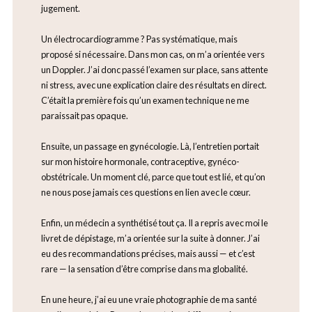
jugement.
Un électrocardiogramme ? Pas systématique, mais
proposé si nécessaire. Dans mon cas, on m’a orientée vers
un Doppler. J’ai donc passé l’examen sur place, sans attente
ni stress, avec une explication claire des résultats en direct.
C’était la première fois qu’un examen technique ne me
paraissait pas opaque.
Ensuite, un passage en gynécologie. Là, l’entretien portait
sur mon histoire hormonale, contraceptive, gynéco-
obstétricale. Un moment clé, parce que tout est lié, et qu’on
ne nous pose jamais ces questions en lien avec le cœur.
Enfin, un médecin a synthétisé tout ça. Il a repris avec moi le
livret de dépistage, m’a orientée sur la suite à donner. J’ai
eu des recommandations précises, mais aussi — et c’est
rare — la sensation d’être comprise dans ma globalité.
En une heure, j’ai eu une vraie photographie de ma santé