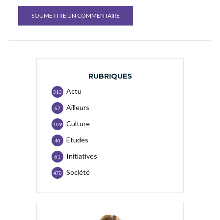
RUBRIQUES
Actu
313
Ailleurs
67
Culture
109
Etudes
40
Initiatives
61
Société
470