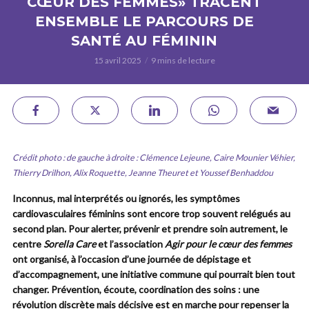
CŒUR DES FEMMES» TRACENT
ENSEMBLE LE PARCOURS DE
SANTÉ AU FÉMININ
15 avril 2025
9 mins de lecture
Crédit photo : de gauche à droite : Clémence Lejeune, Caire Mounier Véhier,
Thierry Drilhon, Alix Roquette, Jeanne Theuret et Youssef Benhaddou
Inconnus, mal interprétés ou ignorés, les symptômes
cardiovasculaires féminins sont encore trop souvent relégués au
second plan. Pour alerter, prévenir et prendre soin autrement, le
centre
Sorella
Care
et l’association
Agir pour le cœur des femmes
ont organisé, à l’occasion d’une journée de dépistage et
d’accompagnement, une initiative commune qui pourrait bien tout
changer. Prévention, écoute, coordination des soins : une
révolution discrète mais décisive est en marche pour repenser la