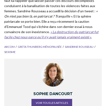
faut lui rappeler que laisser passer ces discours décomplexés
conduisent à la banalisation de toutes les violences faites aux
femmes. Sandrine Rousseau a accueilli la décision d’un tweet :
«
On n’est pas bien là, en patriarcat ? Tranquille »
. Et la sphère
patriarcale se porte bien. Elle a reçu récemment la caution
d’Emmanuel Tood qui s’échine dans son dernier essai à nous
convaincre de son inexistence.
« La destruction du patriarcat fut
facile chez nous parce qu’il n’y avait jamais vraiment existé ».
ARCOM
GRETA THUNBERG MÉNOPAUSÉE
SANDRINE ROUSSEAU
SEXISME
SOPHIE DANCOURT
VOIR TOUS LES ARTICLES