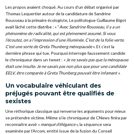
Les propos avaient choqué. Au cours d’un débat organisé par
Thomas Lequertier autour de la candidature de Sandrine
Rousseau à la primaire écologiste, Le politologue Guillaume Bigot
avait lâché cette diatribe : « “
Avec Sandrine Rousseau, il y a un
phénomène de radicalité, qui est pleinement assumé. Si vous
l’écoutez, on a l’impression d’une illuminée. C’est de la folie verte.
C’est une sorte de Greta Thunberg ménopausée
». Et c’est la
dernière phrase qui tue. Pourquoi interroge faussement candide
le chroniqueur dans un tweet :
« Je ne savais pas que la ménopause
était une insulte. Je ne savais pas non plus que pour une candidate
EELV, être comparée à Greta Thunberg pouvait être infamant ».
Un vocabulaire véhiculant des
préjugés pouvant être qualifiés de
sexistes
Une réthorique classique qui renverse les arguments pour mieux
se prétendre victime. Même si le chroniqueur de CNews finira par
reconnaitre avoir «
manqué d’élégance
», la séquence sera
examinée par l’Arcom, entité issue de la fusion du Conseil