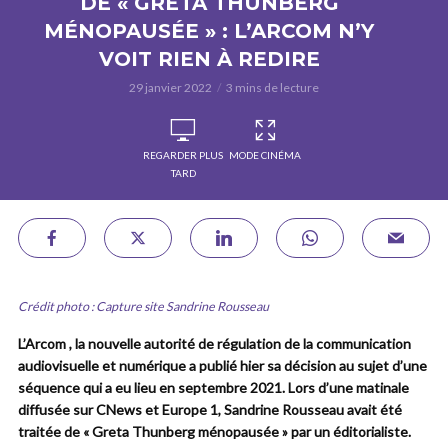
DE « GRETA THUNBERG
MÉNOPAUSÉE » : L’ARCOM N’Y
VOIT RIEN À REDIRE
29 janvier 2022
3 mins de lecture
REGARDER PLUS
MODE CINÉMA
TARD
Crédit photo : Capture site Sandrine Rousseau
L’Arcom , la nouvelle autorité de régulation de la communication
audiovisuelle et numérique a publié hier sa décision au sujet d’une
séquence qui a eu lieu en septembre 2021. Lors d’une matinale
diffusée sur CNews et Europe 1, Sandrine Rousseau avait été
traitée de « Greta Thunberg ménopausée » par un éditorialiste.