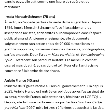
dans le pays, elle agit comme une figure de repère et de
résistance.
I
rmela Mensah-Schramm (78 ans)
À Berlin, on l’appelle parfois « la vieille dame au grattoir ». Depuis
1986, Irmela Mensah-Schramm efface inlassablement les
inscriptions racistes, antisémites ou homophobes dans l’espace
public allemand. Ancienne enseignante, elle documente
soigneusement son action : plus de 90 000 autocollants et
graffitis supprimés, conservés dans des classeurs, photographiés,
parfois exposés. Deux livres —
Hass vernichtet
et
Von Liebe keine
Spur
— retracent son parcours militant. Elle mène un combat
discret mais obstiné, au ras du trottoir. Pour elle, l’antiracisme
commence à la bombe de dissolvant.
Anielle Franco (40 ans)
Ministre de l’Égalité raciale au sein du gouvernement Lula depuis
2023, Anielle Franco est entrée en politique après l’assassinat de
sa sœur, Marielle Franco, militante noire, féministe et LGBTQI+.
Depuis, elle fait vivre cette mémoire par l’action. Son livre
Cartas
para Marielle
(2020) mêle lettres, réflexions et appels à la justice.