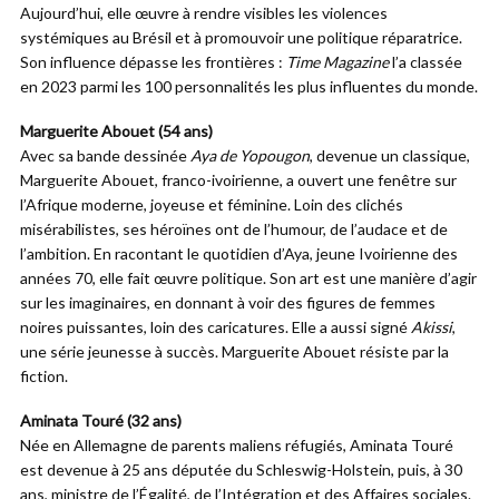
Aujourd’hui, elle œuvre à rendre visibles les violences
systémiques au Brésil et à promouvoir une politique réparatrice.
Son influence dépasse les frontières :
Time Magazine
l’a classée
en 2023 parmi les 100 personnalités les plus influentes du monde.
Marguerite Abouet (54 ans)
Avec sa bande dessinée
Aya de Yopougon
, devenue un classique,
Marguerite Abouet, franco-ivoirienne, a ouvert une fenêtre sur
l’Afrique moderne, joyeuse et féminine. Loin des clichés
misérabilistes, ses héroïnes ont de l’humour, de l’audace et de
l’ambition. En racontant le quotidien d’Aya, jeune Ivoirienne des
années 70, elle fait œuvre politique. Son art est une manière d’agir
sur les imaginaires, en donnant à voir des figures de femmes
noires puissantes, loin des caricatures. Elle a aussi signé
Akissi
,
une série jeunesse à succès. Marguerite Abouet résiste par la
fiction.
Aminata Touré (32 ans)
Née en Allemagne de parents maliens réfugiés, Aminata Touré
est devenue à 25 ans députée du Schleswig-Holstein, puis, à 30
ans, ministre de l’Égalité, de l’Intégration et des Affaires sociales.