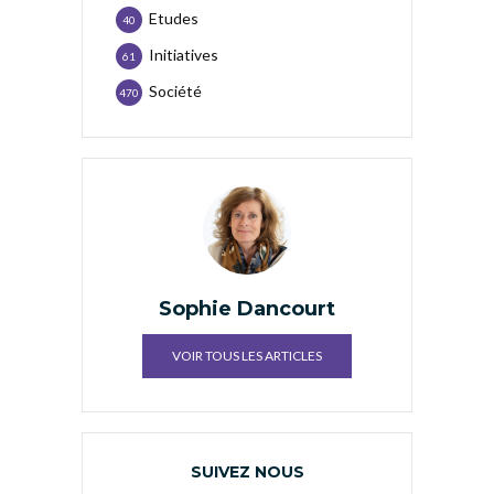
Etudes
40
Initiatives
61
Société
470
Sophie Dancourt
VOIR TOUS LES ARTICLES
SUIVEZ NOUS