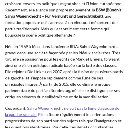
croissant envers les politiques migratoires et l’Union européenne.
Récemment, elle a lancé son propre mouvement, la
BSW (Bündnis
Sahra Wagenknecht – Für Vernunft und Gerechtigkeit)
, une
formation populiste qui s’adresse à un électorat mécontent des
partis traditionnels. Mais qui est vraiment cette femme qui
bouscule la scène politique allemande ?
Née en 1969 à Iéna, dans l’ancienne RDA, Sahra Wagenknecht a
grandi dans une société façonnée par les idéaux socialistes. Très
tôt, elle se passionne pour les écrits de Marx et Engels, forgeant
ainsi une vision politique radicale basée sur la lutte des classes.
Elle rejoint « Die Linke » en 2007, après la fusion de plusieurs partis
de gauche, et s’impose rapidement comme l’une de ses
principales figures. À partir de 2015, elle co-dirige le groupe
parlementaire du parti au Bundestag, où elle se distingue par ses
critiques sévères du néolibéralisme et de la mondialisation.
Cependant,
Sahra Wagenknecht ne suit pas la ligne classique de
la gauche radicale
. Elle critique régulièrement les orientations
progressistes de son parti sur des sujets tels que l’immigration et
les questions identitaires. Pour elle, ces débats occultent les