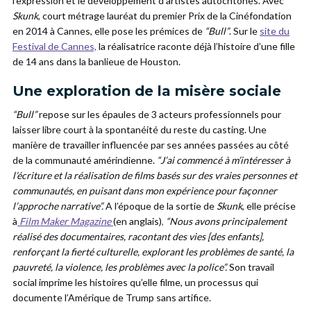
l’expression et le développement d’artistes autochtones. Avec
Skunk
, court métrage lauréat du premier Prix de la Cinéfondation
en 2014 à Cannes, elle pose les prémices de
“Bull”
. Sur le
site du
Festival de Cannes,
la réalisatrice raconte déjà l’histoire
d’une fille
de 14 ans dans la banlieue de Houston.
Une exploration de la misère sociale
“Bull”
repose sur les épaules de 3 acteurs professionnels pour
laisser libre court à la spontanéité du reste du casting. Une
manière de travailler influencée par ses années passées au côté
de la communauté amérindienne.
“J’ai commencé à m’intéresser à
l’écriture et la réalisation de films basés sur des vraies personnes et
communautés, en puisant dans mon expérience pour façonner
l’approche narrative”.
A l’époque de la sortie de
Skunk
, elle précise
à
Film Maker Magazine
(en anglais)
,
“Nous avons principalement
réalisé des documentaires, racontant des vies [des enfants],
renforçant la fierté culturelle, explorant les problèmes de santé, la
pauvreté, la violence, les problèmes avec la police”.
Son travail
social imprime les histoires qu’elle filme, un processus qui
documente l’Amérique de Trump sans artifice.