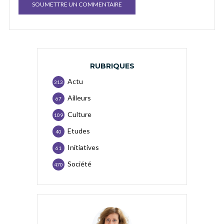
RUBRIQUES
Actu
313
Ailleurs
67
Culture
109
Etudes
40
Initiatives
61
Société
470