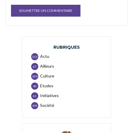
RUBRIQUES
Actu
313
Ailleurs
67
Culture
109
Etudes
40
Initiatives
61
Société
470