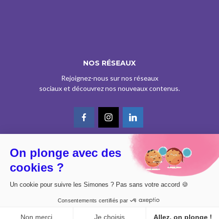
NOS RÉSEAUX
Rejoignez-nous sur nos réseaux
sociaux et découvrez nos nouveaux contenus.
On plonge avec des
© CE SITE EST AGRÉÉ COMME SERVICE DE PRESSE EN LIGNE PAR LA
cookies ?
CPPAP SOUS LE N° 0626 Z 93934 (IPG ART.39BISA CGI)
DESIGN BY
DIMYX
Un cookie pour suivre les Simones ? Pas sans votre accord 🍪
MENTIONS LÉGALES
Consentements certifiés par
POLITIQUE DE CONFIDENTIALITÉ
CONSENTEMENT
Non merci
Je choisis
Allez, on plonge !