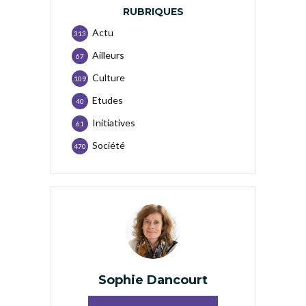
RUBRIQUES
Actu
313
Ailleurs
67
Culture
109
Etudes
40
Initiatives
61
Société
470
Sophie Dancourt