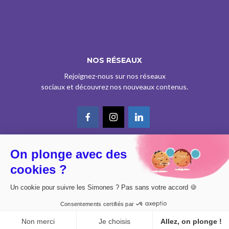
NOS RÉSEAUX
Rejoignez-nous sur nos réseaux
sociaux et découvrez nos nouveaux contenus.
On plonge avec des
© CE SITE EST AGRÉÉ COMME SERVICE DE PRESSE EN LIGNE PAR LA
cookies ?
CPPAP SOUS LE N° 0626 Z 93934 (IPG ART.39BISA CGI)
DESIGN BY
DIMYX
Un cookie pour suivre les Simones ? Pas sans votre accord 🍪
MENTIONS LÉGALES
Consentements certifiés par
POLITIQUE DE CONFIDENTIALITÉ
CONSENTEMENT
Non merci
Je choisis
Allez, on plonge !