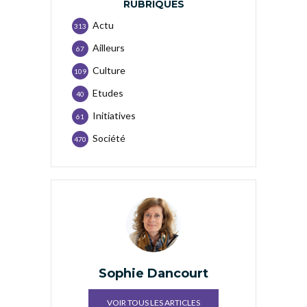
RUBRIQUES
Actu
313
Ailleurs
67
Culture
109
Etudes
40
Initiatives
61
Société
470
Sophie Dancourt
VOIR TOUS LES ARTICLES