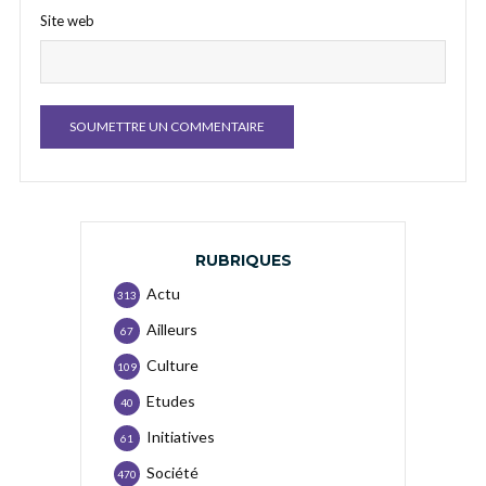
Site web
RUBRIQUES
Actu
313
Ailleurs
67
Culture
109
Etudes
40
Initiatives
61
Société
470