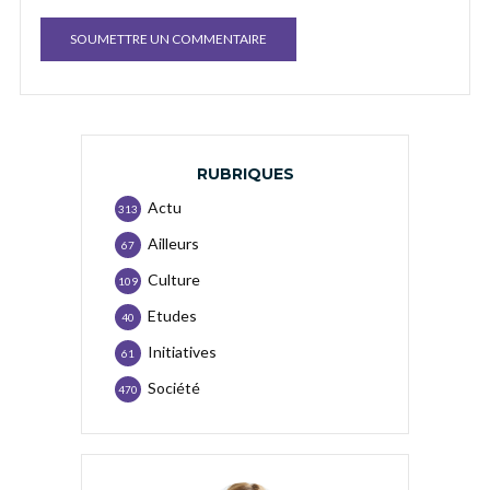
RUBRIQUES
Actu
313
Ailleurs
67
Culture
109
Etudes
40
Initiatives
61
Société
470