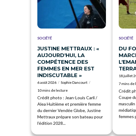
SOCIÉTÉ
SOCIÉTÉ
JUSTINE METTRAUX : «
DU FO
AUJOURD’HUI, LA
MARCH
COMPÉTENCE DES
L’EMA
FEMMES EN MER EST
TERRA
INDISCUTABLE »
18 juillet 
6 août 2026
Sophie Dancourt
7 mins de 
10 mins de lecture
Crédit p
Coupe du
Crédit photo : Jean-Louis Carli /
masculin 
Alea Huitième et première femme
médiatiqu
du dernier Vendée Globe, Justine
femmes pr
Mettraux prépare son bateau pour
l’édition 2028...