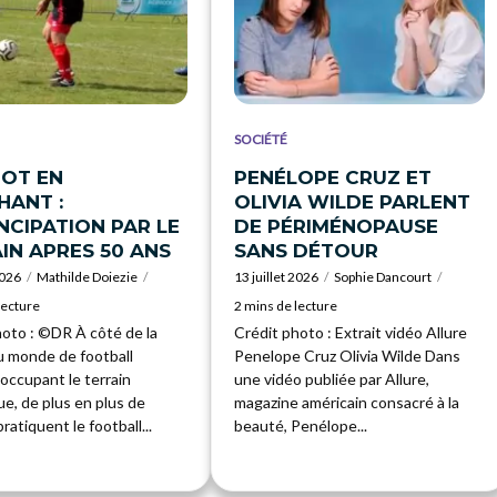
SOCIÉTÉ
OT EN
PENÉLOPE CRUZ ET
ANT :
OLIVIA WILDE PARLENT
NCIPATION PAR LE
DE PÉRIMÉNOPAUSE
IN APRES 50 ANS
SANS DÉTOUR
2026
Mathilde Doiezie
13 juillet 2026
Sophie Dancourt
lecture
2 mins de lecture
hoto : ©DR À côté de la
Crédit photo : Extrait vidéo Allure
 monde de football
Penelope Cruz Olivia Wilde Dans
occupant le terrain
une vidéo publiée par Allure,
e, de plus en plus de
magazine américain consacré à la
atiquent le football...
beauté, Penélope...