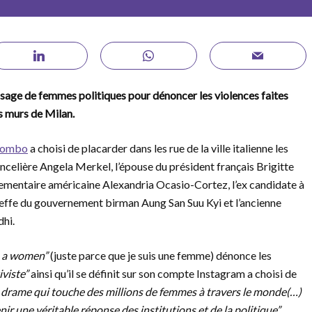
visage de femmes politiques pour dénoncer les violences faites
 murs de Milan.
lombo
a choisi de placarder dans les rue de la ville italienne les
celière Angela Merkel, l’épouse du président français Brigitte
lementaire américaine Alexandria Ocasio-Cortez, l’ex candidate à
 cheffe du gouvernement birman Aung San Suu Kyi et l’ancienne
dhi.
m a women”
(juste parce que je suis une femme) dénonce les
iviste”
ainsi qu’il se définit sur son compte Instagram a choisi de
le drame qui touche des millions de femmes à travers le monde(…)
nir une véritable réponse des institutions et de la politique”
,