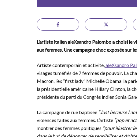
L’artiste italien aleXsandro Palombo a choisi le 
aux femmes. Une campagne choc exposée sur les
Artiste contemporain et activite,
aleXsandro Pa
visages tuméfiés de 7 femmes de pouvoir. La chan
Macron, l’ex “first lady” Michelle Obama, la par
la présidentielle américaine Hillary Clinton, la
présidente du parti du Congrès indien Sonia Gan
La campagne de rue baptisée
“Just because I a
violences faites aux femmes. L’artiste
“pop et act
montrer des femmes politiques
“pour illustrer 
dans le but de dénoncer, de sensibiliser et d’obte