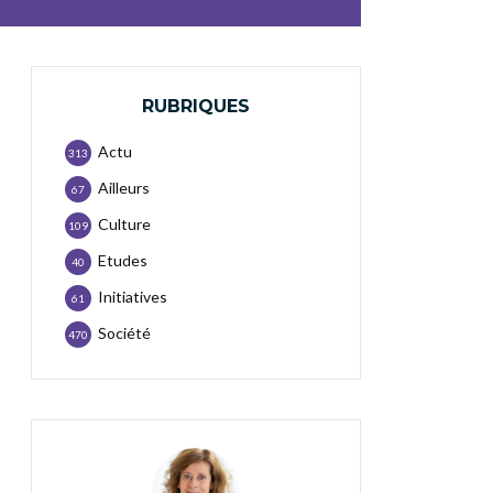
RUBRIQUES
Actu
313
Ailleurs
67
Culture
109
Etudes
40
Initiatives
61
Société
470