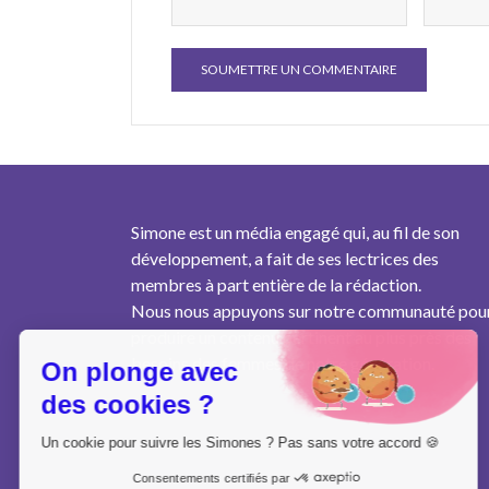
Simone est un média engagé qui, au fil de son
développement, a fait de ses lectrices des
membres à part entière de la rédaction.
Nous nous appuyons sur notre communauté pou
produire un contenu pertinent au plus près des
besoins des femmes de notre génération.
On plonge avec
des cookies ?
Un cookie pour suivre les Simones ? Pas sans votre accord 🍪
Consentements certifiés par