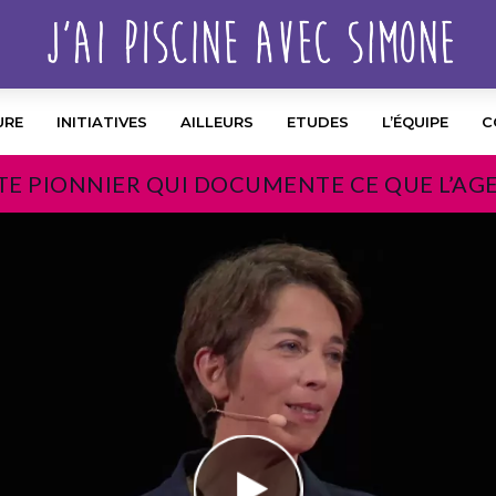
URE
INITIATIVES
AILLEURS
ETUDES
L’ÉQUIPE
C
TE PIONNIER QUI DOCUMENTE CE QUE L’AG