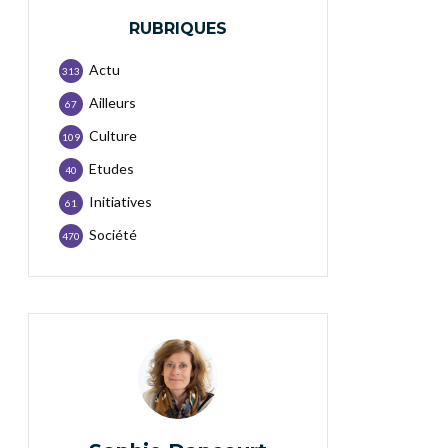
RUBRIQUES
Actu
313
Ailleurs
67
Culture
109
Etudes
40
Initiatives
61
Société
470