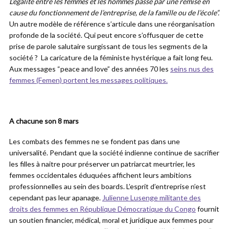
L’égalité entre les femmes et les hommes passe par une remise en
cause du fonctionnement de l’entreprise, de la famille ou de l’école”.
Un autre modèle de référence s’articule dans une réorganisation
profonde de la société. Qui peut encore s’offusquer de cette
prise de parole salutaire surgissant de tous les segments de la
société ? La caricature de la féministe hystérique a fait long feu.
Aux messages “peace and love” des années 70 les
seins nus des
femmes (Femen) portent les messages politiques.
A chacune son 8 mars
Les combats des femmes ne se fondent pas dans une
universalité. Pendant que la société indienne continue de sacrifier
les filles à naitre pour préserver un patriarcat meurtrier, les
femmes occidentales éduquées affichent leurs ambitions
professionnelles au sein des boards. L’esprit d’entreprise n’est
cependant pas leur apanage.
Julienne Lusenge militante des
droits des femmes en République Démocratique du Congo
fournit
un soutien financier, médical, moral et juridique aux femmes pour