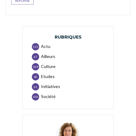
RÉPONSE
RUBRIQUES
Actu
313
Ailleurs
67
Culture
109
Etudes
40
Initiatives
61
Société
470