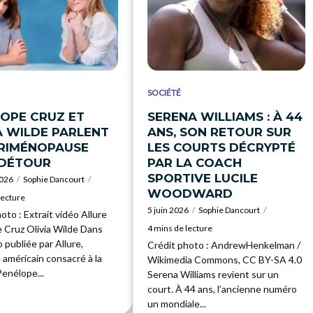
SOCIÉTÉ
OPE CRUZ ET
SERENA WILLIAMS : À 44
A WILDE PARLENT
ANS, SON RETOUR SUR
ÉRIMÉNOPAUSE
LES COURTS DÉCRYPTÉ
 DÉTOUR
PAR LA COACH
SPORTIVE LUCILE
2026
Sophie Dancourt
WOODWARD
lecture
5 juin 2026
Sophie Dancourt
oto : Extrait vidéo Allure
 Cruz Olivia Wilde Dans
4 mins de lecture
 publiée par Allure,
Crédit photo : AndrewHenkelman /
 américain consacré à la
Wikimedia Commons, CC BY-SA 4.0
enélope...
Serena Williams revient sur un
court. À 44 ans, l’ancienne numéro
un mondiale...