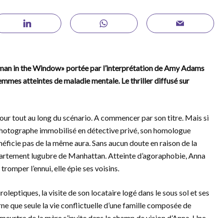
Woman in the Window» portée par l’interprétation de Amy Adams
emmes atteintes de maladie mentale. Le thriller diffusé sur
our tout au long du scénario. A commencer par son titre. Mais si
photographe immobilisé en détective privé, son homologue
ficie pas de la même aura. Sans aucun doute en raison de la
partement lugubre de Manhattan. Atteinte d’agoraphobie, Anna
romper l’ennui, elle épie ses voisins.
leptiques, la visite de son locataire logé dans le sous sol et ses
ne que seule la vie conflictuelle d’une famille composée de
 meurtre de la mère s’invite dans le champ de vision d’Anna. Une