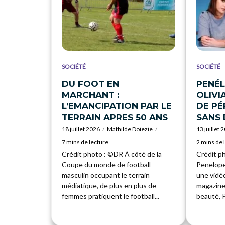
SOCIÉTÉ
SOCIÉTÉ
DU FOOT EN
PENÉL
MARCHANT :
OLIVI
L’EMANCIPATION PAR LE
DE P
TERRAIN APRES 50 ANS
SANS
18 juillet 2026
Mathilde Doiezie
13 juillet 
7 mins de lecture
2 mins de 
Crédit photo : ©DR À côté de la
Crédit ph
Coupe du monde de football
Penelope
masculin occupant le terrain
une vidéo
médiatique, de plus en plus de
magazine
femmes pratiquent le football...
beauté, P