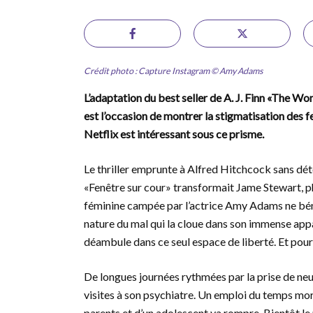
Crédit photo : Capture Instagram © Amy Adams
L’adaptation du best seller de A. J. Finn «The 
est l’occasion de montrer la stigmatisation des f
Netflix est intéressant sous ce prisme.
Le thriller emprunte à Alfred Hitchcock sans dét
«Fenêtre sur cour» transformait Jame Stewart, 
féminine campée par l’actrice Amy Adams ne béné
nature du mal qui la cloue dans son immense ap
déambule dans ce seul espace de liberté. Et pour t
De longues journées rythmées par la prise de neuro
visites à son psychiatre. Un emploi du temps mor
parents et d’un adolescent va rompre. Bientôt le