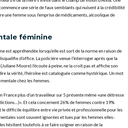
 commence une série de faux semblants qui nuisent à la crédibilité
oire une femme sous l’emprise de médicaments, alcoolique de
ntale féminine
mme est appréhendée lorsqu’elle est sort de la norme en raison de
squalifie d’office. La policière venue l’interroger après que la
(Juliane Moore) l’écoute à peine, ne la croit pas et affiche son
dire la vérité, l’héroïne est cataloguée comme hystérique. Un mot
é mentale chez les femmes.
en France plus d’un travailleur sur 5 présente même «une détresse
addictions…)». Et cela concernent 26% de femmes contre 19%
le difficile équilibre entre vie privée et professionnelle pour les
entales sont souvent ignorées et tues par les femmes elles-
 hésitent toutefois à se faire soigner en raison de la