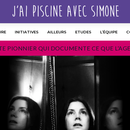
URE
INITIATIVES
AILLEURS
ETUDES
L’ÉQUIPE
C
TE PIONNIER QUI DOCUMENTE CE QUE L’AG