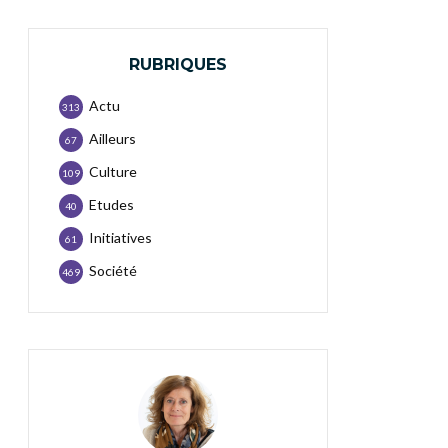
RUBRIQUES
Actu
313
Ailleurs
67
Culture
109
Etudes
40
Initiatives
61
Société
469