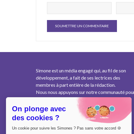
Simone est un média engagé qui, au fil de son
développement, a fait de ses lectrices des
membres à part entière de la rédaction.
Nous nous appuyons sur notre communauté pou
produire un contenu pertinent au plus près des
besoins des femmes de notre génération.
On plonge avec
des cookies ?
Un cookie pour suivre les Simones ? Pas sans votre accord 🍪