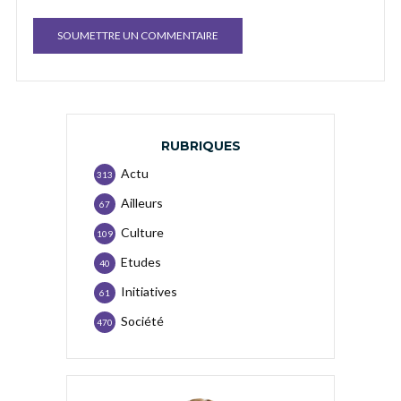
RUBRIQUES
Actu
313
Ailleurs
67
Culture
109
Etudes
40
Initiatives
61
Société
470