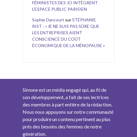
FÉMINISTES DES JO INTÈGRENT
L’ESPACE PUBLIC PARISIEN
Sophie Dancourt
sur
STÉPHANIE
RIST : « JE NE SUIS PAS SÛRE QUE
LES ENTREPRISES AIENT
CONSCIENCE DU COÛT
ÉCONOMIQUE DE LA MÉNOPAUSE »
Simone est un média engagé qui, au fil de
son développement, a fait de ses lectrices
des membres à part entière de la rédaction.
Nous nous appuyons sur notre communauté
pour produire un contenu pertinent au plus
près des besoins des femmes de notre
génération.