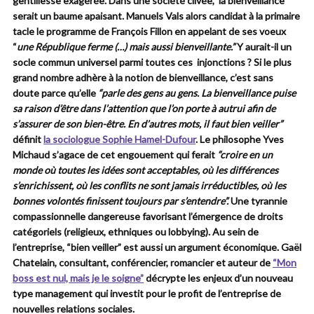
gentillesse exagérée. Dans une société clivée, la bienveillance
serait un baume apaisant. Manuels Vals alors candidat à la primaire
tacle le programme de François Fillon en appelant de ses voeux
“
une République ferme (…) mais aussi bienveillante.”
Y aurait-il un
socle commun universel parmi toutes ces injonctions ? Si le plus
grand nombre adhère à la notion de bienveillance, c’est sans
doute parce qu’elle
“parle des gens au gens. La bienveillance puise
sa raison d’être dans l’attention que l’on porte à autrui afin de
s’assurer de son bien-être. En d’autres mots, il faut bien veiller”
définit
la sociologue Sophie Hamel-Dufour
. Le philosophe Yves
Michaud s’agace de cet engouement qui ferait
“croire en un
monde où toutes les idées sont acceptables, où les différences
s’enrichissent, où les conflits ne sont jamais irréductibles, où les
bonnes volontés finissent toujours par s’entendre”.
Une tyrannie
compassionnelle dangereuse favorisant l’émergence de droits
catégoriels (religieux, ethniques ou lobbying). Au sein de
l’entreprise, “bien veiller” est aussi un argument économique. Gaël
Chatelain, consultant, conférencier, romancier et auteur de
“Mon
boss est nul, mais je le soigne”
décrypte les enjeux d’un nouveau
type management qui investit pour le profit de l’entreprise de
nouvelles relations sociales.