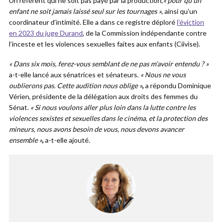
Un référent qui ne soit pas payé par la production,
« pour qu’un
enfant ne soit jamais laissé seul sur les tournages »
, ainsi qu’un
coordinateur d’intimité. Elle a dans ce registre déploré
l’éviction
en 2023 du juge Durand
, de la Commission indépendante contre
l’inceste et les violences sexuelles faites aux enfants (Ciivise).
« Dans six mois, ferez-vous semblant de ne pas m’avoir entendu ? »
a-t-elle lancé aux sénatrices et sénateurs.
« Nous ne vous
oublierons pas. Cette audition nous oblige »
,
a répondu Dominique
Vérien, présidente de la délégation aux droits des femmes du
Sénat.
« Si nous voulons aller plus loin dans la lutte contre les
violences sexistes et sexuelles dans le cinéma, et la protection des
mineurs, nous avons besoin de vous, nous devons avancer
ensemble »
,
a-t-elle ajouté.