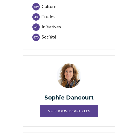
Culture
109
Etudes
40
Initiatives
61
Société
470
Sophie Dancourt
VOIR TOUS LES ARTICLES