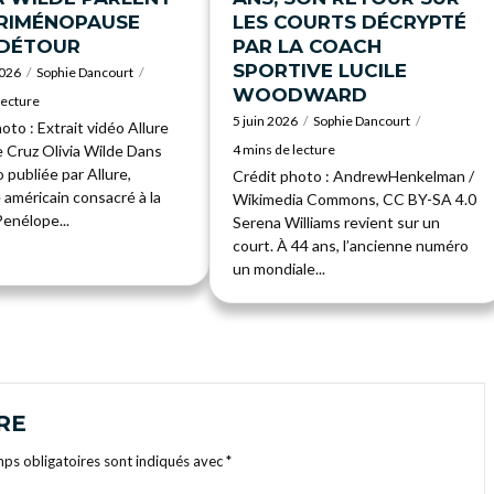
ÉRIMÉNOPAUSE
LES COURTS DÉCRYPTÉ
 DÉTOUR
PAR LA COACH
SPORTIVE LUCILE
2026
Sophie Dancourt
WOODWARD
lecture
5 juin 2026
Sophie Dancourt
oto : Extrait vidéo Allure
 Cruz Olivia Wilde Dans
4 mins de lecture
 publiée par Allure,
Crédit photo : AndrewHenkelman /
 américain consacré à la
Wikimedia Commons, CC BY-SA 4.0
enélope...
Serena Williams revient sur un
court. À 44 ans, l’ancienne numéro
un mondiale...
RE
ps obligatoires sont indiqués avec
*