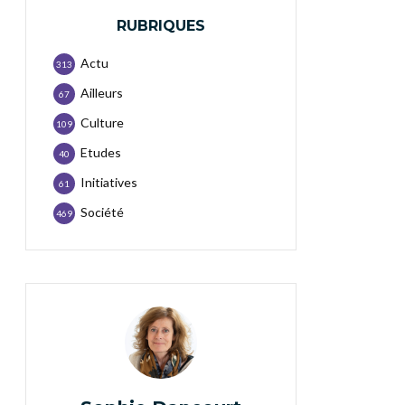
RUBRIQUES
Actu
313
Ailleurs
67
Culture
109
Etudes
40
Initiatives
61
Société
469