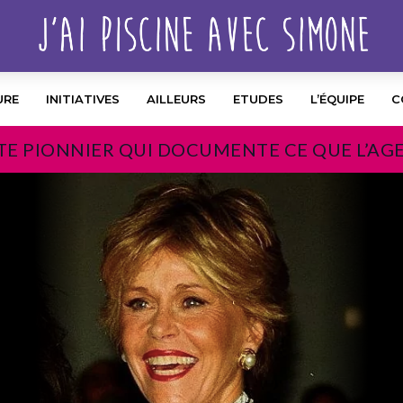
URE
INITIATIVES
AILLEURS
ETUDES
L’ÉQUIPE
C
TE PIONNIER QUI DOCUMENTE CE QUE L’AG