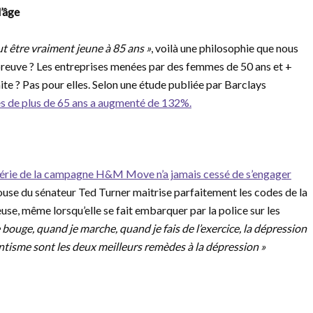
d’âge
ut être vraiment jeune à 85 ans »
, voilà une philosophie que nous
a preuve ? Les entreprises menées par des femmes de 50 ans et +
aite ? Pas pour elles. Selon une étude publiée par Barclays
es de plus de 65 ans a augmenté de 132%.
gérie de la campagne H&M Move n’a jamais cessé de s’engager
ouse du sénateur Ted Turner maitrise parfaitement les codes de la
use, même lorsqu’elle se fait embarquer par la police sur les
bouge, quand je marche, quand je fais de l’exercice, la dépression
tantisme sont les deux meilleurs remèdes à la dépression »