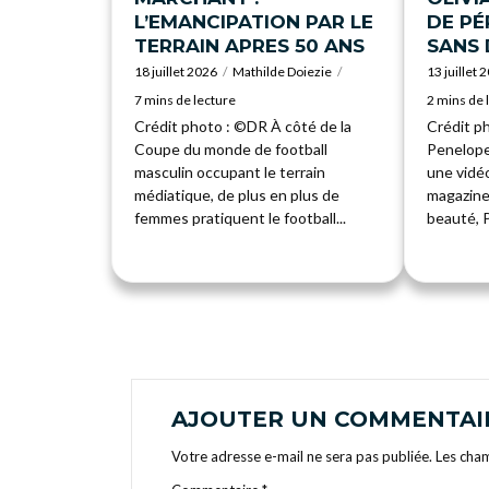
L’EMANCIPATION PAR LE
DE P
TERRAIN APRES 50 ANS
SANS
18 juillet 2026
Mathilde Doiezie
13 juillet 
7 mins de lecture
2 mins de 
Crédit photo : ©DR À côté de la
Crédit ph
Coupe du monde de football
Penelope
masculin occupant le terrain
une vidéo
médiatique, de plus en plus de
magazine
femmes pratiquent le football...
beauté, P
AJOUTER UN COMMENTAI
Votre adresse e-mail ne sera pas publiée.
Les cham