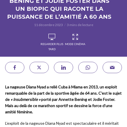
BENING ET JODIE FOSTER DANS
UN BIOPIC QUI RACONTE LA
PUISSANCE DE L’AMITIÉ A 60 ANS
11 décembre 2023
3 mins de lecture
REGARDER PLUS
MODE CINÉMA
TARD
La nageuse Diana Nyad a relié Cuba à Miama en 2013, un exploit
remarquable de la part de la sportive âgée de 64 ans.
C’est le sujet
de
« Insubmersible »
porté par Annette Bening et Jodie Foster.
Mais au delà de ce marathon sportif se dessine la force d’une
amitié féminine.
L’exploit de la nageuse Diana Nyad est spectaculaire et il méritait