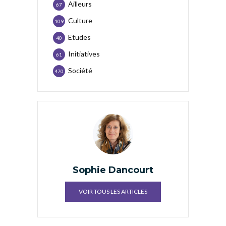
Ailleurs
67
Culture
109
Etudes
40
Initiatives
61
Société
470
Sophie Dancourt
VOIR TOUS LES ARTICLES