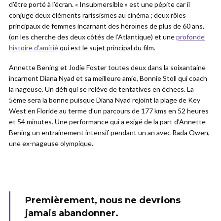
d’être porté à l’écran. « Insubmersible » est une pépite car il
conjuge deux éléments rarissismes au cinéma ; deux rôles
principaux de femmes incarnant des héroïnes de plus de 60 ans,
(on les cherche des deux côtés de l’Atlantique) et une
profonde
histoire d’amitié
qui est le sujet principal du film.
Annette Bening et Jodie Foster toutes deux dans la soixantaine
incarnent Diana Nyad et sa meilleure amie, Bonnie Stoll qui coach
la nageuse. Un défi qui se relève de tentatives en échecs. La
5ème sera la bonne puisque Diana Nyad rejoint la plage de Key
West en Floride au terme d’un parcours de 177 kms en 52 heures
et 54 minutes. Une performance qui a exigé de la part d’Annette
Bening un entrainement intensif pendant un an avec Rada Owen,
une ex-nageuse olympique.
Premièrement, nous ne devrions
jamais abandonner.