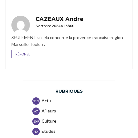
CAZEAUX Andre
8 octobre 2024 à 15h00
SEULEMENT si cela concerne la provence francaise region
Marseille Toulon .
RÉPONSE
RUBRIQUES
Actu
313
Ailleurs
67
Culture
109
Etudes
40