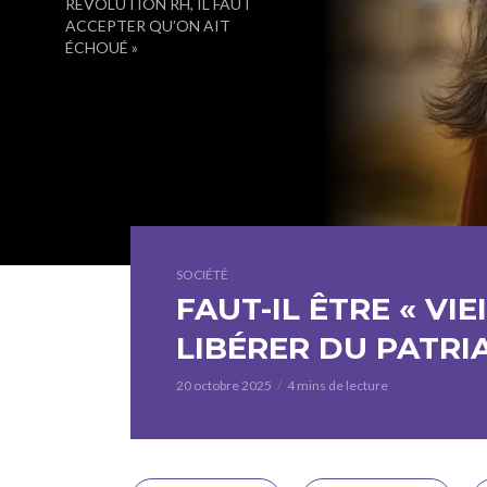
RÉVOLUTION RH, IL FAUT
ACCEPTER QU’ON AIT
ÉCHOUÉ »
SOCIÉTÉ
FAUT-IL ÊTRE « VIE
LIBÉRER DU PATRI
20 octobre 2025
4 mins de lecture