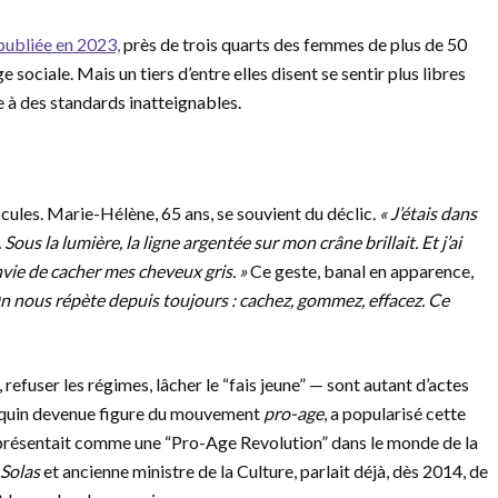
ubliée en 2023,
près de trois quarts des femmes de plus de 50
e sociale. Mais un tiers d’entre elles disent se sentir plus libres
e à des standards inatteignables.
cules. Marie-Hélène, 65 ans, se souvient du déclic.
« J’étais dans
ous la lumière, la ligne argentée sur mon crâne brillait. Et j’ai
nvie de cacher mes cheveux gris. »
Ce geste, banal en apparence,
n nous répète depuis toujours : cachez, gommez, effacez. Ce
 refuser les régimes, lâcher le “fais jeune” — sont autant d’actes
nequin devenue figure du mouvement
pro-age
, a popularisé cette
présentait comme une “Pro-Age Revolution” dans le monde de la
Solas
et ancienne ministre de la Culture, parlait déjà, dès 2014, de