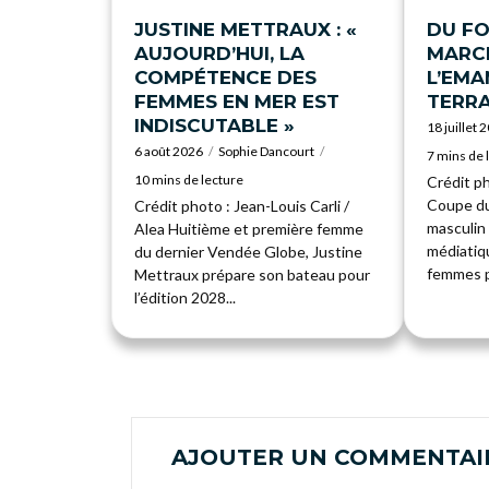
JUSTINE METTRAUX : «
DU FO
AUJOURD’HUI, LA
MARCH
COMPÉTENCE DES
L’EMA
FEMMES EN MER EST
TERRA
INDISCUTABLE »
18 juillet 
6 août 2026
Sophie Dancourt
7 mins de 
10 mins de lecture
Crédit p
Coupe du
Crédit photo : Jean-Louis Carli /
masculin 
Alea Huitième et première femme
médiatiqu
du dernier Vendée Globe, Justine
femmes pr
Mettraux prépare son bateau pour
l’édition 2028...
AJOUTER UN COMMENTAI