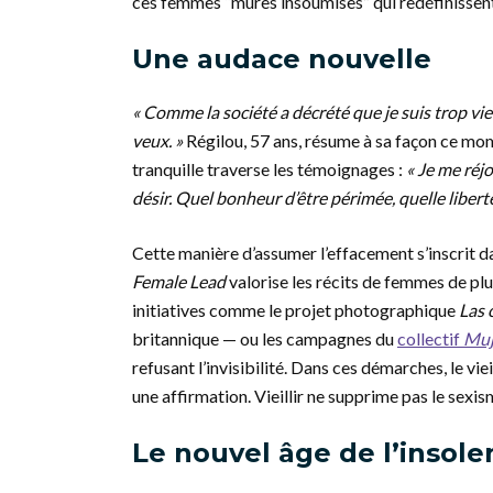
ces femmes “mûres insoumises” qui redéfinissent
Une audace nouvelle
« Comme la société a décrété que je suis trop vie
veux. »
Régilou, 57 ans, résume à sa façon ce mo
tranquille traverse les témoignages :
« Je me réj
désir. Quel bonheur d’être périmée, quelle liberté
Cette manière d’assumer l’effacement s’inscrit 
Female Lead
valorise les récits de femmes de plu
initiatives comme le projet photographique
Las 
britannique — ou les campagnes du
collectif
Muj
refusant l’invisibilité. Dans ces démarches, le 
une affirmation. Vieillir ne supprime pas le sexi
Le nouvel âge de l’insole