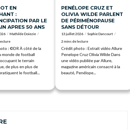
OT EN
PENÉLOPE CRUZ ET
ANT :
OLIVIA WILDE PARLENT
NCIPATION PAR LE
DE PÉRIMÉNOPAUSE
IN APRES 50 ANS
SANS DÉTOUR
2026
Mathilde Doiezie
13 juillet 2026
Sophie Dancourt
lecture
2 mins de lecture
hoto : ©DR À côté de la
Crédit photo : Extrait vidéo Allure
 monde de football
Penelope Cruz Olivia Wilde Dans
occupant le terrain
une vidéo publiée par Allure,
e, de plus en plus de
magazine américain consacré à la
atiquent le football...
beauté, Penélope...
RE