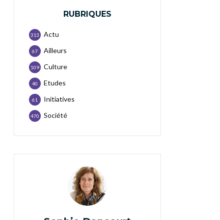
RUBRIQUES
Actu
313
Ailleurs
67
Culture
109
Etudes
40
Initiatives
61
Société
470