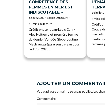
COMPÉTENCE DES
L’EMA
FEMMES EN MER EST
TERRA
INDISCUTABLE »
18 juillet 
6 août 2026
Sophie Dancourt
7 mins de 
10 mins de lecture
Crédit p
Coupe du
Crédit photo : Jean-Louis Carli /
masculin 
Alea Huitième et première femme
médiatiqu
du dernier Vendée Globe, Justine
femmes pr
Mettraux prépare son bateau pour
l’édition 2028...
AJOUTER UN COMMENTAI
Votre adresse e-mail ne sera pas publiée.
Les cham
Commentaire
*