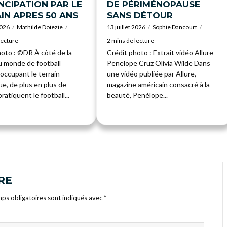
NCIPATION PAR LE
DE PÉRIMÉNOPAUSE
IN APRES 50 ANS
SANS DÉTOUR
2026
Mathilde Doiezie
13 juillet 2026
Sophie Dancourt
lecture
2 mins de lecture
hoto : ©DR À côté de la
Crédit photo : Extrait vidéo Allure
 monde de football
Penelope Cruz Olivia Wilde Dans
occupant le terrain
une vidéo publiée par Allure,
e, de plus en plus de
magazine américain consacré à la
atiquent le football...
beauté, Penélope...
RE
ps obligatoires sont indiqués avec
*