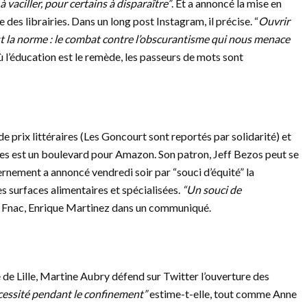
 vaciller, pour certains à disparaître”
. Et a annoncé la mise en
es librairies. Dans un long post Instagram, il précise. “
Ouvrir
c’est la norme : le combat contre l’obscurantisme qui nous menace
 l’éducation est le remède, les passeurs de mots sont
e prix littéraires (Les Goncourt sont reportés par solidarité) et
tes est un boulevard pour Amazon. Son patron, Jeff Bezos peut se
ernement a annoncé vendredi soir par “souci d’équité” la
s surfaces alimentaires et spécialisées.
“Un souci de
la Fnac, Enrique Martinez dans un communiqué.
 de Lille, Martine Aubry défend sur Twitter l’ouverture des
écessité pendant le confinement”
estime-t-elle, tout comme Anne