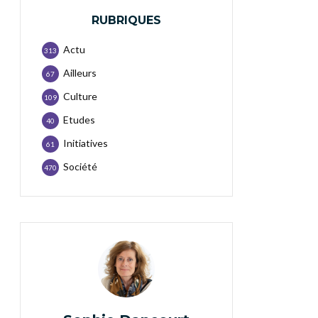
RUBRIQUES
Actu
313
Ailleurs
67
Culture
109
Etudes
40
Initiatives
61
Société
470