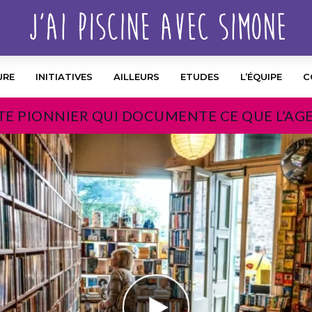
URE
INITIATIVES
AILLEURS
ETUDES
L’ÉQUIPE
C
TE PIONNIER QUI DOCUMENTE CE QUE L’AG