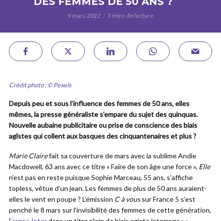
DES FEMMES DE 50 ANS ?
9 mars 2022
3 mins de lecture
Crédit photo : © Pexels
Depuis peu et sous l’influence des femmes de 50 ans, elles
mêmes, la presse généraliste s’empare du sujet des quinquas.
Nouvelle aubaine publicitaire ou prise de conscience des biais
agîstes qui collent aux basques des cinquantenaires et plus ?
Marie Claire
fait sa couverture de mars avec la sublime Andie
Macdowell, 63 ans avec ce titre « Faire de son âge une force »,
Elle
n’est pas en reste puisque Sophie Marceau, 55 ans, s’affiche
topless, vêtue d’un jean. Les femmes de plus de 50 ans auraient-
elles le vent en poupe ? L’émission
C à vous
sur France 5 s’est
penché le 8 mars sur l’invisibilité des femmes de cette génération,
France Inter
dans un titre plein de biais agiste interroge : «