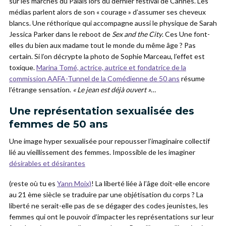
sur les marches du Palais lors du dernier festival de Cannes. Les
médias parlent alors de son « courage » d’assumer ses cheveux
blancs. Une réthorique qui accompagne aussi le physique de Sarah
Jessica Parker dans le reboot de
Sex and the City
. Ces Une font-
elles du bien aux madame tout le monde du même âge ? Pas
certain. Si l’on décrypte la photo de Sophie Marceau, l’effet est
toxique.
Marina Tomé, actrice, autrice et fondatrice de la
commission AAFA-Tunnel de la Comédienne de 50 ans
résume
l’étrange sensation.
« Le jean est déjà ouvert »
…
Une représentation sexualisée des
femmes de 50 ans
Une image hyper sexualisée pour repousser l’imaginaire collectif
lié au vieillissement des femmes. Impossible de les imaginer
désirables et désirantes
(reste où tu es
Yann Moix)
! La liberté liée à l’âge doit-elle encore
au 21 ème siècle se traduire par une objétisation du corps ? La
liberté ne serait-elle pas de se dégager des codes jeunistes, les
femmes qui ont le pouvoir d’impacter les représentations sur leur