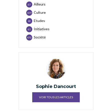
Ailleurs
67
Culture
109
Etudes
40
Initiatives
61
Société
470
Sophie Dancourt
VOIR TOUS LES ARTICLES