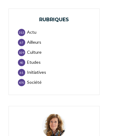
RUBRIQUES
Actu
313
Ailleurs
67
Culture
109
Etudes
40
Initiatives
61
Société
470