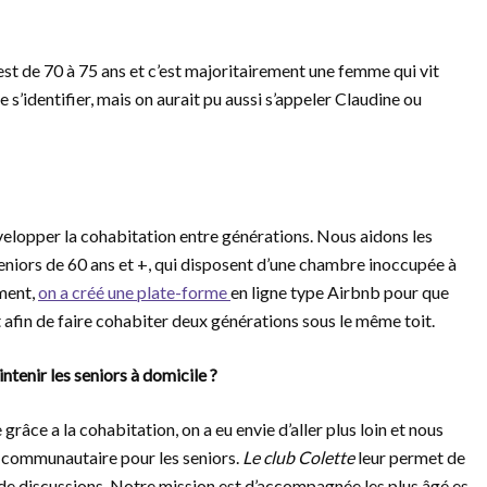
est de 70 à 75 ans et c’est majoritairement une femme qui vit
s’identifier, mais on aurait pu aussi s’appeler Claudine ou
velopper la cohabitation entre générations. Nous aidons les
seniors de 60 ans et +, qui disposent d’une chambre inoccupée à
ment,
on a créé une plate-forme
en ligne type Airbnb pour que
 afin de faire cohabiter deux générations sous le même toit.
intenir les seniors à domicile ?
râce a la cohabitation, on a eu envie d’aller plus loin et nous
 communautaire pour les seniors.
Le club Colette
leur permet de
 de discussions. Notre mission est d’accompagnée les plus âgé.es