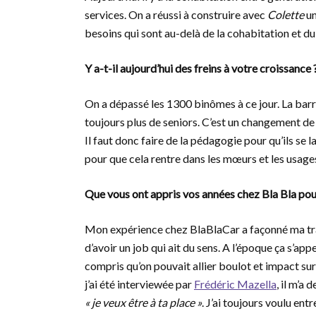
services. On a réussi à construire avec
Colette
un
besoins qui sont au-delà de la cohabitation et du
Y a-t-il aujourd’hui des freins à votre croissance 
On a dépassé les 1300 binômes à ce jour. La barri
toujours plus de seniors. C’est un changement de 
Il faut donc faire de la pédagogie pour qu’ils se 
pour que cela rentre dans les mœurs et les usage
Que vous ont appris vos années chez Bla Bla pou
Mon expérience chez BlaBlaCar a façonné ma traj
d’avoir un job qui ait du sens. A l’époque ça s’appe
compris qu’on pouvait allier boulot et impact sur
j’ai été interviewée par
Frédéric Mazella
, il m’a
« je veux être à ta place »
. J’ai toujours voulu ent