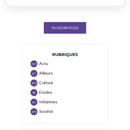
PLUS D'ARTICLES
RUBRIQUES
Actu
313
Ailleurs
67
Culture
109
Etudes
40
Initiatives
61
Société
470