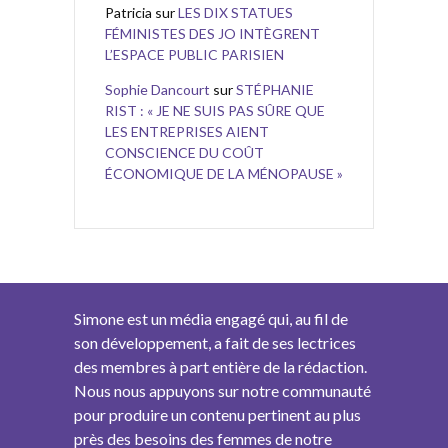
Patricia
sur
LES DIX STATUES
FÉMINISTES DES JO INTÈGRENT
L’ESPACE PUBLIC PARISIEN
Sophie Dancourt
sur
STÉPHANIE
RIST : « JE NE SUIS PAS SÛRE QUE
LES ENTREPRISES AIENT
CONSCIENCE DU COÛT
ÉCONOMIQUE DE LA MÉNOPAUSE »
Simone est un média engagé qui, au fil de
son développement, a fait de ses lectrices
des membres à part entière de la rédaction.
Nous nous appuyons sur notre communauté
pour produire un contenu pertinent au plus
près des besoins des femmes de notre