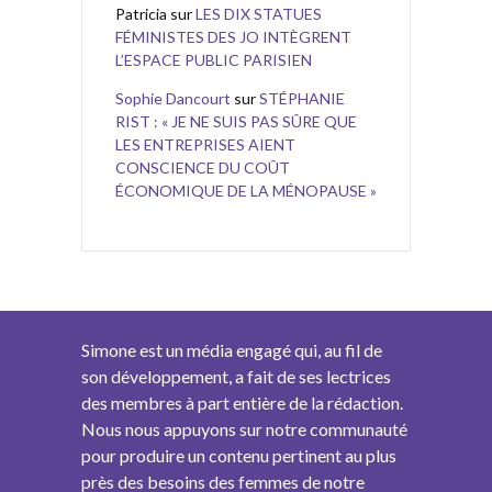
Patricia
sur
LES DIX STATUES
FÉMINISTES DES JO INTÈGRENT
L’ESPACE PUBLIC PARISIEN
Sophie Dancourt
sur
STÉPHANIE
RIST : « JE NE SUIS PAS SÛRE QUE
LES ENTREPRISES AIENT
CONSCIENCE DU COÛT
ÉCONOMIQUE DE LA MÉNOPAUSE »
Simone est un média engagé qui, au fil de
son développement, a fait de ses lectrices
des membres à part entière de la rédaction.
Nous nous appuyons sur notre communauté
pour produire un contenu pertinent au plus
près des besoins des femmes de notre