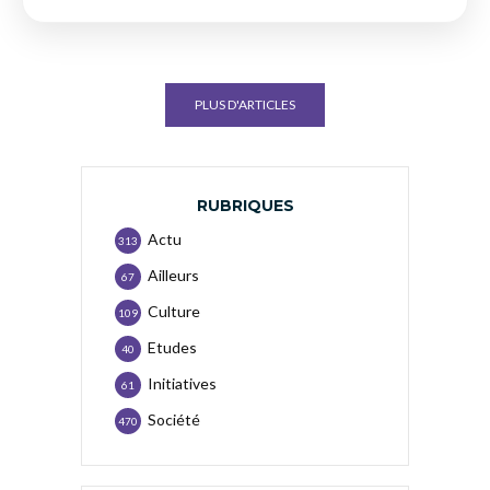
PLUS D'ARTICLES
RUBRIQUES
Actu
313
Ailleurs
67
Culture
109
Etudes
40
Initiatives
61
Société
470