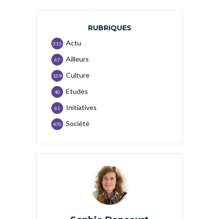
RUBRIQUES
Actu
313
Ailleurs
67
Culture
109
Etudes
40
Initiatives
61
Société
470