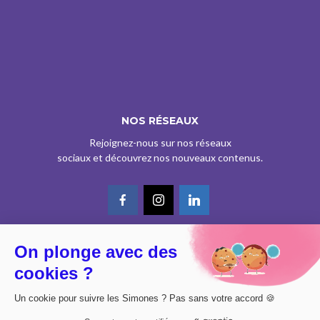
NOS RÉSEAUX
Rejoignez-nous sur nos réseaux
sociaux et découvrez nos nouveaux contenus.
On plonge avec des
© CE SITE EST AGRÉÉ COMME SERVICE DE PRESSE EN LIGNE PAR LA
cookies ?
CPPAP SOUS LE N° 0626 Z 93934 (IPG ART.39BISA CGI)
DESIGN BY
DIMYX
Un cookie pour suivre les Simones ? Pas sans votre accord 🍪
MENTIONS LÉGALES