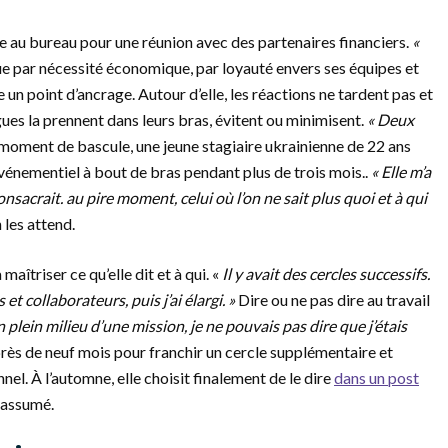
e au bureau pour une réunion avec des partenaires financiers.
«
inue par nécessité économique, par loyauté envers ses équipes et
e un point d’ancrage. Autour d’elle, les réactions ne tardent pas et
ues la prennent dans leurs bras, évitent ou minimisent.
« Deux
 moment de bascule, une jeune stagiaire ukrainienne de 22 ans
l’événementiel à bout de bras pendant plus de trois mois..
« Elle m’a
onsacrait.
au pire moment, celui où l’on ne sait plus quoi et à qui
 les attend.
aîtriser ce qu’elle dit et à qui. «
Il y avait des cercles successifs.
s et collaborateurs,
puis j’ai élargi. »
Dire ou ne pas dire au travail
n plein milieu d’une mission, je ne pouvais pas dire que j’étais
 près de neuf mois pour franchir un cercle supplémentaire et
nel. À l’automne, elle choisit finalement de le dire
dans un post
 assumé.