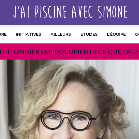
URE
INITIATIVES
AILLEURS
ETUDES
L’ÉQUIPE
C
TE PIONNIER QUI DOCUMENTE CE QUE L’AG