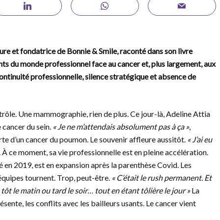
ure et fondatrice de Bonnie & Smile, raconté dans son livre
ants du monde professionnel face au cancer et, plus largement, aux
ontinuité professionnelle, silence stratégique et absence de
trôle. Une mammographie, rien de plus. Ce jour-là, Adeline Attia
 cancer du sein.
« Je ne m’attendais absolument pas à ça »
,
rte d’un cancer du poumon. Le souvenir affleure aussitôt.
« J’ai eu
e. À ce moment, sa vie professionnelle est en pleine accélération.
ndé en 2019, est en expansion après la parenthèse Covid. Les
 équipes tournent. Trop, peut-être.
« C’était le rush permanent. Et
ôt le matin ou tard le soir… tout en étant tôlière le jour »
La
ente, les conflits avec les bailleurs usants. Le cancer vient