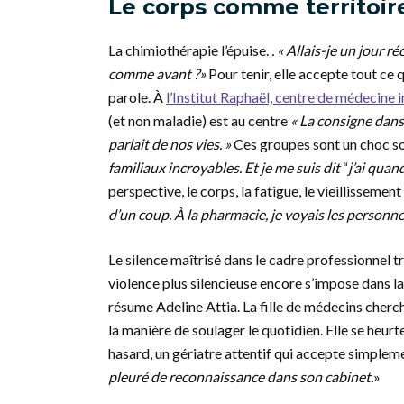
Le corps comme territoir
La chimiothérapie l’épuise.
.
« Allais-je un jour ré
comme avant ?»
Pour tenir, elle accepte tout ce
parole. À
l’Institut Raphaël, centre de médecine 
(et non maladie) est au centre
« La consigne dans 
parlait de nos vies. »
Ces groupes sont un choc so
familiaux incroyables. Et je me suis dit
“
j’ai qua
perspective, le corps, la fatigue, le vieillissemen
d’un coup. À la pharmacie, je voyais les personn
Le silence maîtrisé dans le cadre professionnel tr
violence plus silencieuse encore s’impose dans la
résume Adeline Attia. La fille de médecins cherc
la manière de soulager le quotidien. Elle se heurt
hasard, un gériatre attentif qui accepte simpleme
pleuré de reconnaissance dans son cabinet.
»