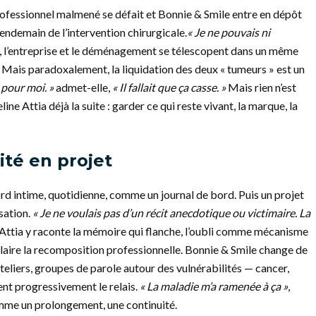
rofessionnel malmené se défait et Bonnie & Smile entre en dépôt
lendemain de l’intervention chirurgicale.
« Je ne pouvais ni
, l’entreprise et le déménagement se télescopent dans un même
Mais paradoxalement, la liquidation des deux « tumeurs » est un
 pour moi. »
admet-elle,
« Il fallait que ça casse. »
Mais rien n’est
ne Attia déjà la suite : garder ce qui reste vivant, la marque, la
ité en projet
ord intime, quotidienne, comme un journal de bord. Puis un projet
ïsation.
« Je ne voulais pas d’un récit anecdotique
ou victimaire
. La
Attia y raconte la mémoire qui flanche, l’oubli comme mécanisme
claire la recomposition professionnelle. Bonnie & Smile change de
teliers, groupes de parole autour des vulnérabilités — cancer,
ent progressivement le relais.
« La maladie m’a ramenée à ça »
,
mme un prolongement, une continuité.