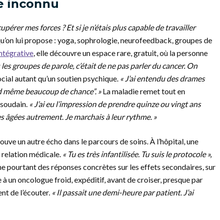
e inconnu
cupérer mes forces ? Et si je n’étais plus capable de travailler
 qu’on lui propose : yoga, sophrologie, neurofeedback, groupes de
intégrative
, elle découvre un espace rare, gratuit, où la personne
les groupes de parole, c’était de ne pas parler du cancer. On
cial autant qu’un soutien psychique.
« J’ai entendu des drames
nd même beaucoup de chance”. »
La maladie remet tout en
t soudain.
« J’ai eu l’impression de prendre quinze ou vingt ans
es âgées autrement. Je marchais à leur rythme. »
ouve un autre écho dans le parcours de soins. À l’hôpital, une
 relation médicale.
« Tu es très infantilisée. Tu suis le protocole »,
he pourtant des réponses concrètes sur les effets secondaires, sur
e à un oncologue froid, expéditif, avant de croiser, presque par
nt de l’écouter.
« Il passait une demi-heure par patient.
J’ai