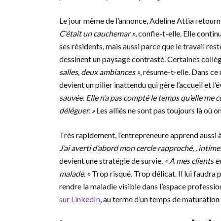
Le jour même de l’annonce, Adeline Attia retourn
C’était un cauchemar »
, confie-t-elle. Elle cont
ses résidents, mais aussi parce que le travail rest
dessinent un paysage contrasté. Certaines collèg
salles, deux ambiances »
, résume-t-elle. Dans ce
devient un pilier inattendu qui gère l’accueil et 
sauvée. Elle n’a pas compté le temps qu’elle me c
déléguer. »
Les alliés ne sont pas toujours là où on
Très rapidement, l’entrepreneure apprend aussi à m
J’ai averti d’abord mon cercle rapproché,
, intime
devient une stratégie de survie.
« A mes clients e
malade. »
Trop risqué. Trop délicat. Il lui faudra
rendre la maladie visible dans l’espace profession
sur LinkedIn
, au terme d’un temps de maturation