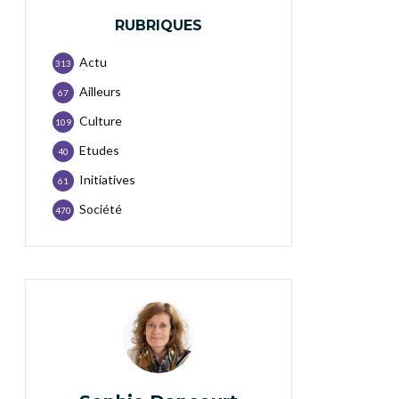
RUBRIQUES
Actu
313
Ailleurs
67
Culture
109
Etudes
40
Initiatives
61
Société
470