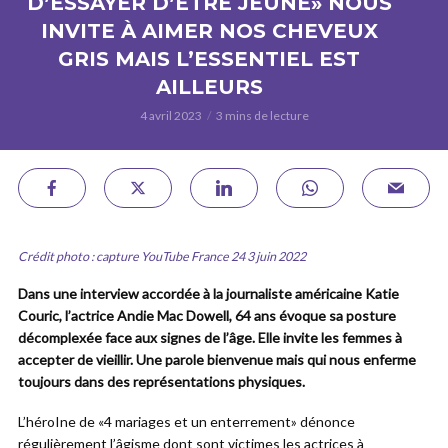
D’ESSAYER D’ÊTRE JEUNE» NOUS
INVITE À AIMER NOS CHEVEUX
GRIS MAIS L’ESSENTIEL EST
AILLEURS
4 avril 2023
3 mins de lecture
Crédit photo : capture YouTube France 24 3 juin 2022
Dans une interview accordée à la journaliste américaine Katie
Couric, l’actrice Andie Mac Dowell, 64 ans évoque sa posture
décomplexée face aux signes de l’âge. Elle invite les femmes à
accepter de vieillir. Une parole bienvenue mais qui nous enferme
toujours dans des représentations physiques.
L’héroIne de «4 mariages et un enterrement» dénonce
régulièrement l’âgisme dont sont victimes les actrices à