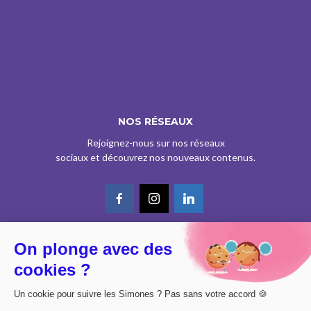
NOS RÉSEAUX
Rejoignez-nous sur nos réseaux
sociaux et découvrez nos nouveaux contenus.
On plonge avec des
© CE SITE EST AGRÉÉ COMME SERVICE DE PRESSE EN LIGNE PAR LA
cookies ?
CPPAP SOUS LE N° 0626 Z 93934 (IPG ART.39BISA CGI)
DESIGN BY
DIMYX
Un cookie pour suivre les Simones ? Pas sans votre accord 🍪
MENTIONS LÉGALES