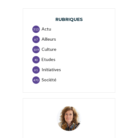
RUBRIQUES
Actu
313
Ailleurs
67
Culture
109
Etudes
40
Initiatives
61
Société
470