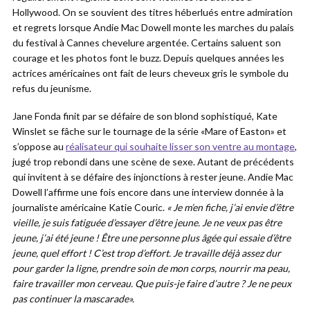
Hollywood. On se souvient des titres héberlués entre admiration
et regrets lorsque Andie Mac Dowell monte les marches du palais
du festival à Cannes chevelure argentée. Certains saluent son
courage et les photos font le buzz. Depuis quelques années les
actrices américaines ont fait de leurs cheveux gris le symbole du
refus du jeunisme.
Jane Fonda finit par se défaire de son blond sophistiqué, Kate
Winslet se fâche sur le tournage de la série «Mare of Easton» et
s’oppose au
réalisateur qui souhaite lisser son ventre au montage
,
jugé trop rebondi dans une scène de sexe. Autant de précédents
qui invitent à se défaire des injonctions à rester jeune. Andie Mac
Dowell l’affirme une fois encore dans une interview donnée à la
journaliste américaine Katie Couric.
« Je m’en fiche, j’ai envie d’être
vieille, je suis fatiguée d’essayer d’être jeune. Je ne veux pas être
jeune, j’ai été jeune ! Être une personne plus âgée qui essaie d’être
jeune, quel effort ! C’est trop d’effort. Je travaille déjà assez dur
pour garder la ligne, prendre soin de mon corps, nourrir ma peau,
faire travailler mon cerveau. Que puis-je faire d’autre ? Je ne peux
pas continuer la mascarade».