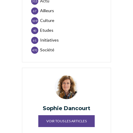
Actu
313
Ailleurs
67
Culture
109
Etudes
40
Initiatives
61
Société
470
Sophie Dancourt
VOIR TOUS LES ARTICLES