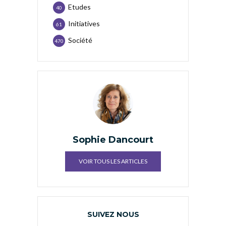
Etudes
40
Initiatives
61
Société
470
Sophie Dancourt
VOIR TOUS LES ARTICLES
SUIVEZ NOUS