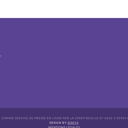
r
É COMME SERVICE DE PRESSE EN LIGNE PAR LA CPPAP SOUS LE N° 0626 Z 93934 (
s Options
DESIGN BY
DIMYX
MENTIONS LÉGALES