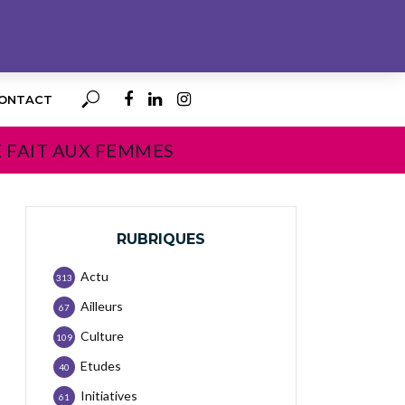
ONTACT
E FAIT AUX FEMMES
RUBRIQUES
Actu
313
Ailleurs
67
Culture
109
Etudes
40
Initiatives
61