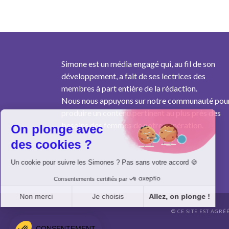
Simone est un média engagé qui, au fil de son
développement, a fait de ses lectrices des
membres à part entière de la rédaction.
Nous nous appuyons sur notre communauté pou
produire un contenu pertinent au plus près des
besoins des femmes de notre génération.
On plonge avec
des cookies ?
Un cookie pour suivre les Simones ? Pas sans votre accord 🍪
Consentements certifiés par
Non merci
Je choisis
Allez, on plonge !
© CE SITE EST AGRÉ
Axeptio consent
Plateforme de Gestion du Consentement : Personnalisez vo
CONSENTEMENT