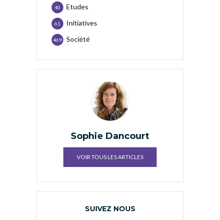
Etudes
40
Initiatives
61
Société
469
Sophie Dancourt
VOIR TOUS LES ARTICLES
SUIVEZ NOUS