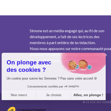
Simone est un média engagé qui, au fil de son
développement, a fait de ses lectrices des
membres à part entière de la rédaction.
Nous nous appuyons sur notre communauté pou
produire un contenu pertinent au plus près des
besoins des femmes de notre génération.
On plonge avec
des cookies ?
Un cookie pour suivre les Simones ? Pas sans votre accord 🍪
Consentements certifiés par
Non merci
Je choisis
Allez, on plonge !
© CE SITE EST AGRÉ
Axeptio consent
Plateforme de Gestion du Consentement : Personnalisez vo
CONSENTEMENT