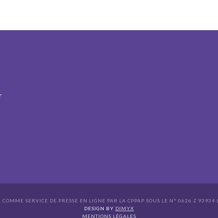
r
É COMME SERVICE DE PRESSE EN LIGNE PAR LA CPPAP SOUS LE N° 0626 Z 93934 (
s Options
DESIGN BY
DIMYX
MENTIONS LÉGALES