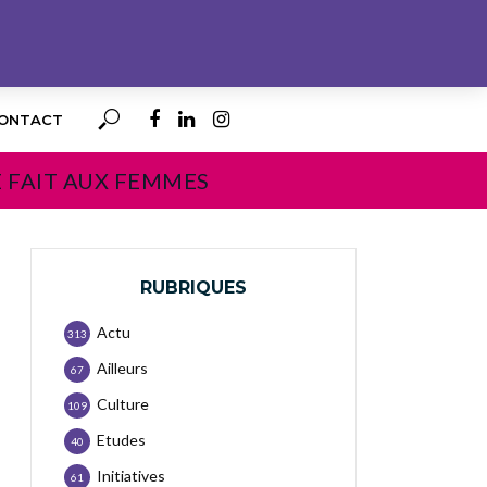
ONTACT
E FAIT AUX FEMMES
RUBRIQUES
Actu
313
Ailleurs
67
Culture
109
Etudes
40
Initiatives
61