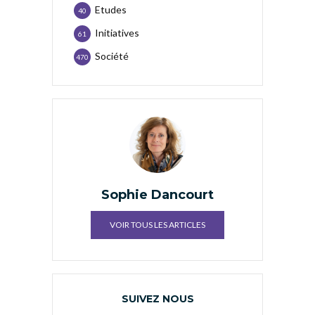
Etudes
40
Initiatives
61
Société
470
Sophie Dancourt
VOIR TOUS LES ARTICLES
SUIVEZ NOUS