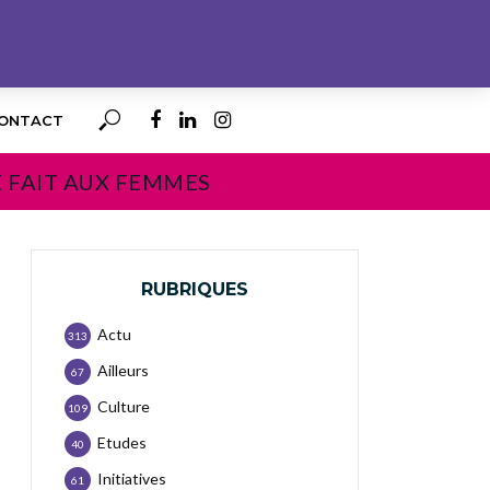
ONTACT
E FAIT AUX FEMMES
RUBRIQUES
Actu
313
Ailleurs
67
Culture
109
Etudes
40
Initiatives
61