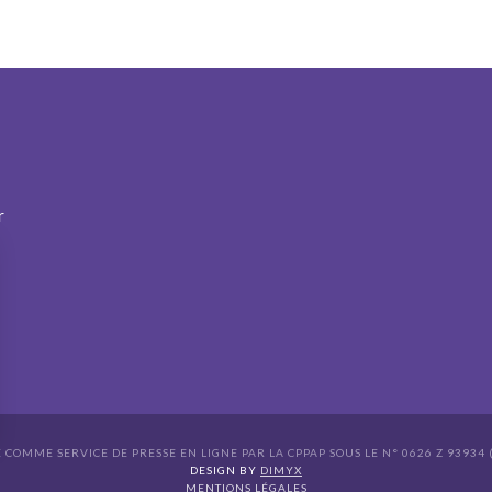
r
É COMME SERVICE DE PRESSE EN LIGNE PAR LA CPPAP SOUS LE N° 0626 Z 93934 (
s Options
DESIGN BY
DIMYX
MENTIONS LÉGALES