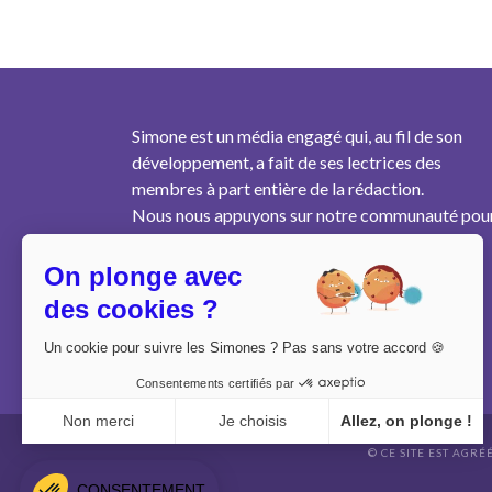
Simone est un média engagé qui, au fil de son
développement, a fait de ses lectrices des
membres à part entière de la rédaction.
Nous nous appuyons sur notre communauté pou
produire un contenu pertinent au plus près des
besoins des femmes de notre génération.
On plonge avec
des cookies ?
Un cookie pour suivre les Simones ? Pas sans votre accord 🍪
Consentements certifiés par
Non merci
Je choisis
Allez, on plonge !
© CE SITE EST AGRÉ
Axeptio consent
Plateforme de Gestion du Consentement : Personnalisez vo
CONSENTEMENT