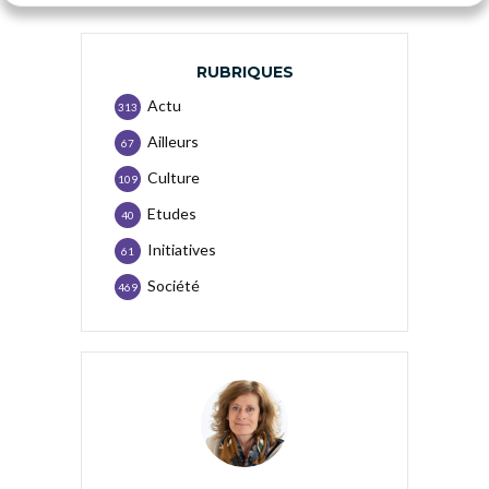
RUBRIQUES
Actu
313
Ailleurs
67
Culture
109
Etudes
40
Initiatives
61
Société
469