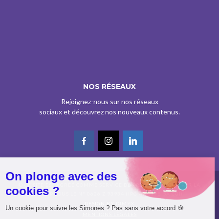
NOS RÉSEAUX
Rejoignez-nous sur nos réseaux
sociaux et découvrez nos nouveaux contenus.
On plonge avec des
© CE SITE EST AGRÉÉ COMME SERVICE DE PRESSE EN LIGNE PAR LA
cookies ?
CPPAP SOUS LE N° 0626 Z 93934 (IPG ART.39BISA CGI)
DESIGN BY
DIMYX
Un cookie pour suivre les Simones ? Pas sans votre accord 🍪
MENTIONS LÉGALES