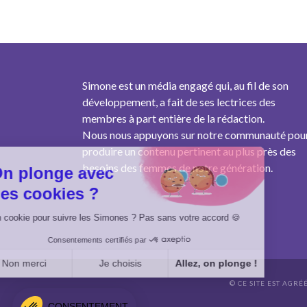
Simone est un média engagé qui, au fil de son
développement, a fait de ses lectrices des
membres à part entière de la rédaction.
Nous nous appuyons sur notre communauté pou
produire un contenu pertinent au plus près des
besoins des femmes de notre génération.
On plonge avec
des cookies ?
Un cookie pour suivre les Simones ? Pas sans votre accord 🍪
Consentements certifiés par
Non merci
Je choisis
Allez, on plonge !
© CE SITE EST AGRÉ
Axeptio consent
Plateforme de Gestion du Consentement : Personnalisez vo
CONSENTEMENT