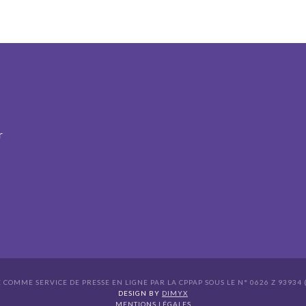
r
É COMME SERVICE DE PRESSE EN LIGNE PAR LA CPPAP SOUS LE N° 0626 Z 93934 (
s Options
DESIGN BY
DIMYX
MENTIONS LÉGALES