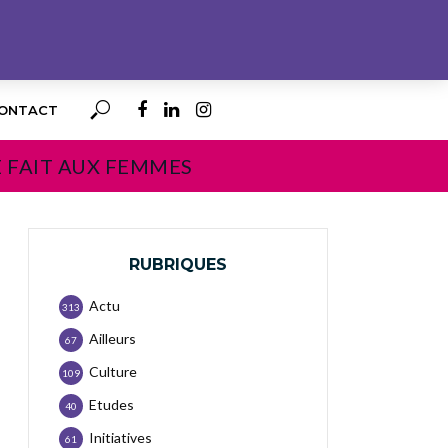
ONTACT
E FAIT AUX FEMMES
RUBRIQUES
Actu
313
Ailleurs
67
Culture
109
Etudes
40
Initiatives
61