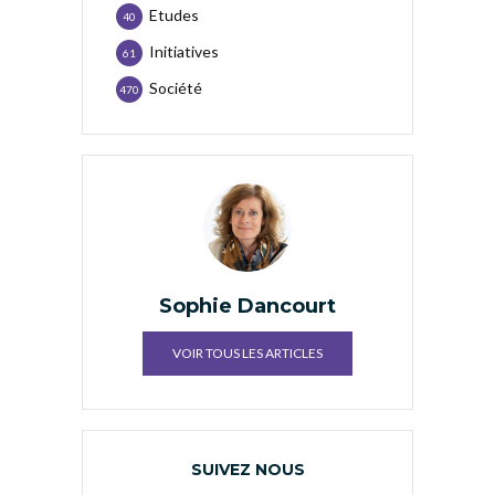
Etudes
40
Initiatives
61
Société
470
Sophie Dancourt
VOIR TOUS LES ARTICLES
SUIVEZ NOUS