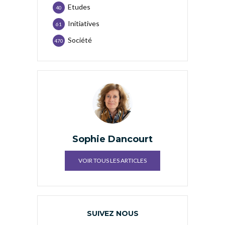
Etudes
40
Initiatives
61
Société
470
Sophie Dancourt
VOIR TOUS LES ARTICLES
SUIVEZ NOUS