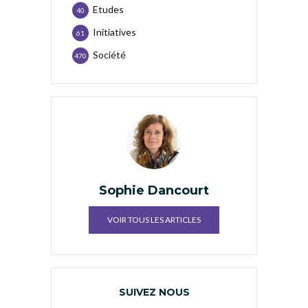
Etudes
40
Initiatives
61
Société
470
Sophie Dancourt
VOIR TOUS LES ARTICLES
SUIVEZ NOUS