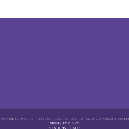
r
É COMME SERVICE DE PRESSE EN LIGNE PAR LA CPPAP SOUS LE N° 0626 Z 93934 (
s Options
DESIGN BY
DIMYX
MENTIONS LÉGALES