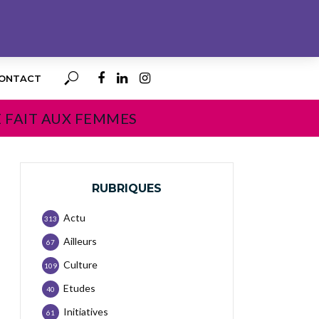
ONTACT
E FAIT AUX FEMMES
RUBRIQUES
Actu
313
Ailleurs
67
Culture
109
Etudes
40
Initiatives
61