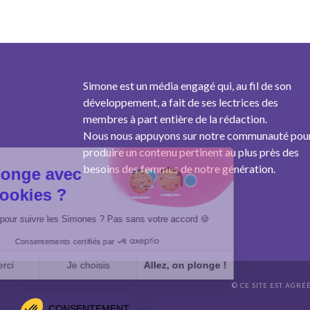
Simone est un média engagé qui, au fil de son
développement, a fait de ses lectrices des
membres à part entière de la rédaction.
Nous nous appuyons sur notre communauté pou
produire un contenu pertinent au plus près des
besoins des femmes de notre génération.
On plonge avec
des cookies ?
Un cookie pour suivre les Simones ? Pas sans votre accord 🍪
Consentements certifiés par
Non merci
Je choisis
Allez, on plonge !
© CE SITE EST AGRÉ
Axeptio consent
Plateforme de Gestion du Consentement : Personnalisez vo
CONSENTEMENT