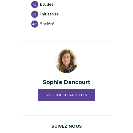
Etudes
40
Initiatives
61
Société
470
Sophie Dancourt
VOIR TOUS LES ARTICLES
SUIVEZ NOUS