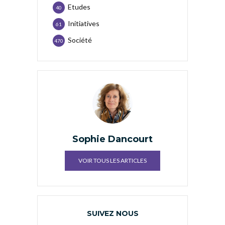
Etudes
40
Initiatives
61
Société
470
Sophie Dancourt
VOIR TOUS LES ARTICLES
SUIVEZ NOUS