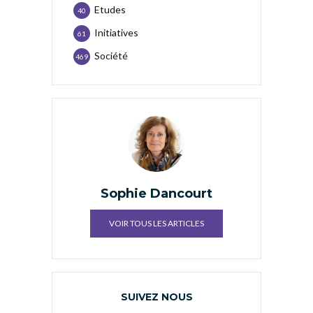
Etudes
40
Initiatives
61
Société
469
Sophie Dancourt
VOIR TOUS LES ARTICLES
SUIVEZ NOUS