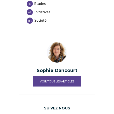
Etudes
40
Initiatives
61
Société
469
Sophie Dancourt
VOIR TOUS LES ARTICLES
SUIVEZ NOUS