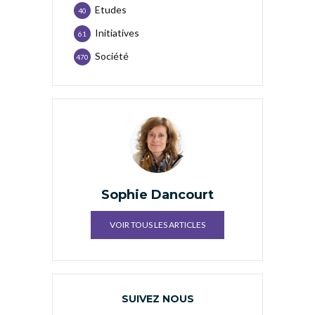
Etudes
40
Initiatives
61
Société
470
Sophie Dancourt
VOIR TOUS LES ARTICLES
SUIVEZ NOUS