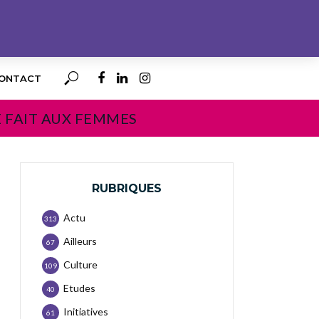
ONTACT
E FAIT AUX FEMMES
RUBRIQUES
Actu
313
Ailleurs
67
Culture
109
Etudes
40
Initiatives
61