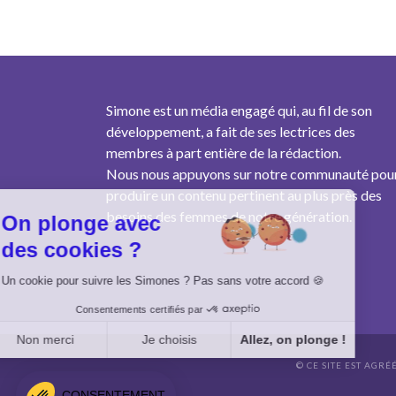
Simone est un média engagé qui, au fil de son
développement, a fait de ses lectrices des
membres à part entière de la rédaction.
Nous nous appuyons sur notre communauté pou
produire un contenu pertinent au plus près des
besoins des femmes de notre génération.
On plonge avec
des cookies ?
Un cookie pour suivre les Simones ? Pas sans votre accord 🍪
Consentements certifiés par
Non merci
Je choisis
Allez, on plonge !
© CE SITE EST AGRÉ
Axeptio consent
Plateforme de Gestion du Consentement : Personnalisez vo
CONSENTEMENT