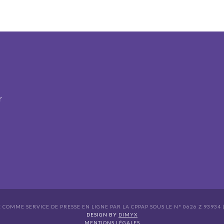
r
É COMME SERVICE DE PRESSE EN LIGNE PAR LA CPPAP SOUS LE N° 0626 Z 93934 (
s Options
DESIGN BY
DIMYX
MENTIONS LÉGALES